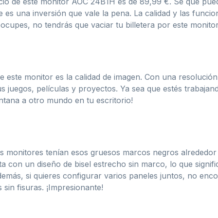
cio de este monitor AOC 24B1H es de 89,99 €. Sé que pu
 es una inversión que vale la pena. La calidad y las funci
ocupes, no tendrás que vaciar tu billetera por este monitor
este monitor es la calidad de imagen. Con una resolución 
s juegos, películas y proyectos. Ya sea que estés trabajando
ntana a otro mundo en tu escritorio!
os monitores tenían esos gruesos marcos negros alrededor 
con un diseño de bisel estrecho sin marco, lo que signifi
Además, si quieres configurar varios paneles juntos, no en
 sin fisuras. ¡Impresionante!