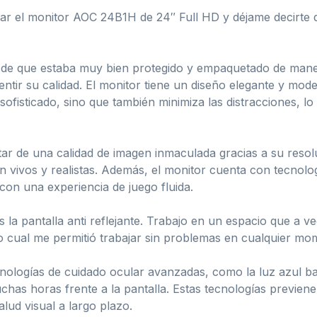
bar el monitor AOC 24B1H de 24″ Full HD y déjame decirt
 de que estaba muy bien protegido y empaquetado de maner
tir su calidad. El monitor tiene un diseño elegante y mod
ofisticado, sino que también minimiza las distracciones, l
tar de una calidad de imagen inmaculada gracias a su resol
ran vivos y realistas. Además, el monitor cuenta con tecnolo
 con una experiencia de juego fluida.
 la pantalla anti reflejante. Trabajo en un espacio que a 
 lo cual me permitió trabajar sin problemas en cualquier mom
ologías de cuidado ocular avanzadas, como la luz azul baja
as horas frente a la pantalla. Estas tecnologías previenen l
lud visual a largo plazo.