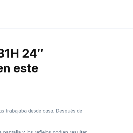
B1H 24″
 en este
as trabajaba desde casa. Después de
 pantalla y los reflejos podían resultar