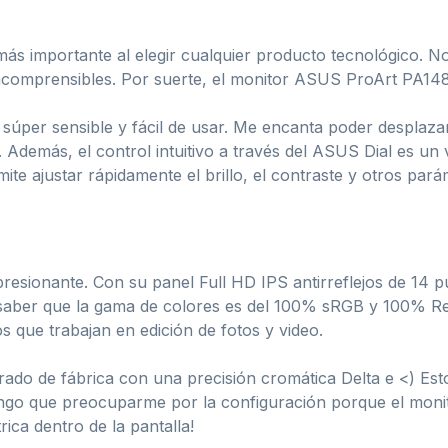
lo más importante al elegir cualquier producto tecnológico.
ncomprensibles. Por suerte, el monitor ASUS ProArt PA14
es súper sensible y fácil de usar. Me encanta poder desplaz
. Además, el control intuitivo a través del ASUS Dial es u
ite ajustar rápidamente el brillo, el contraste y otros pará
presionante. Con su panel Full HD IPS antirreflejos de 14 
 saber que la gama de colores es del 100% sRGB y 100% Rec
os que trabajan en edición de fotos y video.
ado de fábrica con una precisión cromática Delta e <) Esto
ngo que preocuparme por la configuración porque el monit
ica dentro de la pantalla!