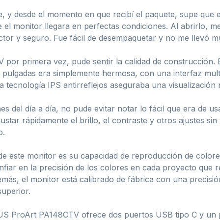
, y desde el momento en que recibí el paquete, supe que es
e el monitor llegara en perfectas condiciones. Al abrirlo, 
ector y seguro. Fue fácil de desempaquetar y no me llevó 
or primera vez, pude sentir la calidad de construcción. E
 pulgadas era simplemente hermosa, con una interfaz multit
tecnología IPS antirreflejos aseguraba una visualización n
del día a día, no pude evitar notar lo fácil que era de usa
ustar rápidamente el brillo, el contraste y otros ajustes s
o.
 de este monitor es su capacidad de reproducción de colo
iar en la precisión de los colores en cada proyecto que r
ás, el monitor está calibrado de fábrica con una precisió
superior.
SUS ProArt PA148CTV ofrece dos puertos USB tipo C y un pu