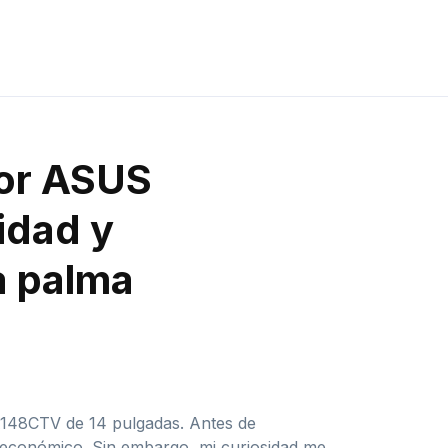
tor ASUS
idad y
la palma
PA148CTV de 14 pulgadas. Antes de
 económico. Sin embargo, mi curiosidad me