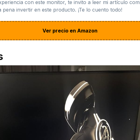
periencia con este monitor, te invito a leer mi artículo com
a pena invertir en este producto. ¡Te lo cuento todo!
Ver precio en Amazon
s