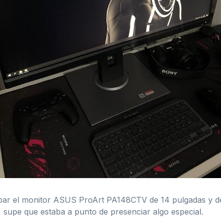
bar el monitor ASUS ProArt PA148CTV de 14 pulgadas y dé
 supe que estaba a punto de presenciar algo especial.