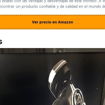
l listado con las ventajas y desventajas de este monitor. A 
ncontrar un producto confiable y de calidad en el mundo d
Ver precio en Amazon
s