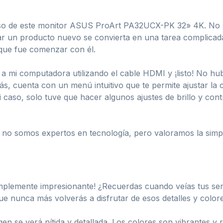
e uso de este monitor ASUS ProArt PA32UCX-PK 32» 4K. No
zar un producto nuevo se convierta en una tarea complicad
 que fue comenzar con él.
 a mi computadora utilizando el cable HDMI y ¡listo! No h
s, cuenta con un menú intuitivo que te permite ajustar la 
 caso, solo tuve que hacer algunos ajustes de brillo y cont
 no somos expertos en tecnología, pero valoramos la simpli
mplemente impresionante! ¿Recuerdas cuando veías tus serie
que nunca más volverás a disfrutar de esos detalles y color
 se verá nítida y detallada. Los colores son vibrantes y re