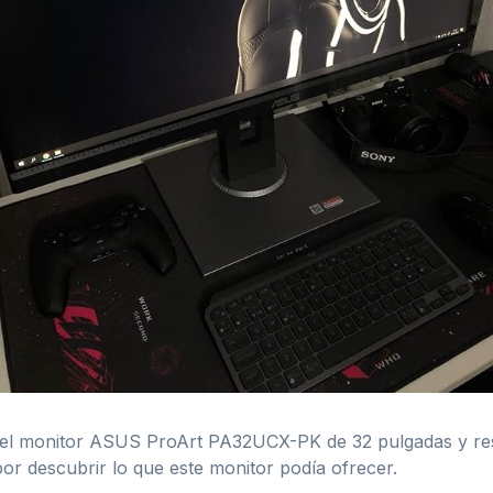
n el monitor ASUS ProArt PA32UCX-PK de 32 pulgadas y re
or descubrir lo que este monitor podía ofrecer.