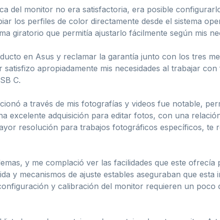
ica del monitor no era satisfactoria, era posible configurar
ar los perfiles de color directamente desde el sistema op
tema giratorio que permitía ajustarlo fácilmente según mis n
oducto en Asus y reclamar la garantía junto con los tres m
r satisfizo apropiadamente mis necesidades al trabajar con
USB C.
rcionó a través de mis fotografías y videos fue notable, per
na excelente adquisición para editar fotos, con una relació
mayor resolución para trabajos fotográficos específicos, 
lemas, y me complació ver las facilidades que este ofrecía 
ida y mecanismos de ajuste estables aseguraban que esta 
nfiguración y calibración del monitor requieren un poco d