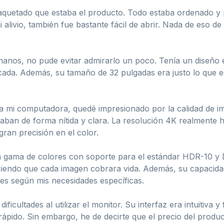
paquetado que estaba el producto. Todo estaba ordenado y 
i alivio, también fue bastante fácil de abrir. Nada de eso d
manos, no pude evitar admirarlo un poco. Tenía un diseño 
ticada. Además, su tamaño de 32 pulgadas era justo lo que
mi computadora, quedé impresionado por la calidad de im
traban de forma nítida y clara. La resolución 4K realmente 
ran precisión en el color.
 gama de colores con soporte para el estándar HDR-10 y D
ciendo que cada imagen cobrara vida. Además, su capacidad
res según mis necesidades específicas.
ficultades al utilizar el monitor. Su interfaz era intuitiva 
 rápido. Sin embargo, he de decirte que el precio del prod