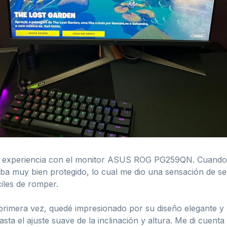
mi experiencia con el monitor ASUS ROG PG259QN. Cuando 
a muy bien protegido, lo cual me dio una sensación de segu
ciles de romper.
rimera vez, quedé impresionado por su diseño elegante y 
hasta el ajuste suave de la inclinación y altura. Me di cuen