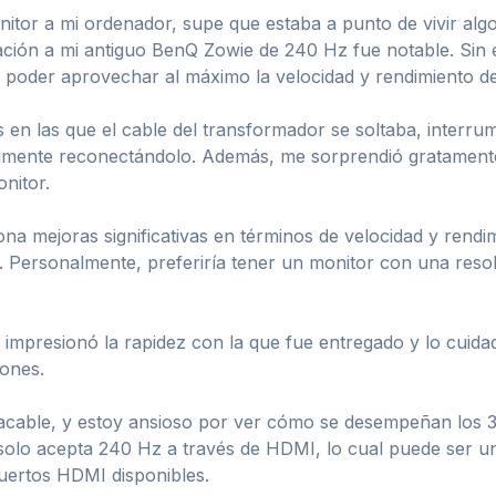
or a mi ordenador, supe que estaba a punto de vivir algo 
ación a mi antiguo BenQ Zowie de 240 Hz fue notable. Sin
 poder aprovechar al máximo la velocidad y rendimiento de
 en las que el cable del transformador se soltaba, interru
lmente reconectándolo. Además, me sorprendió gratamente 
onitor.
ona mejoras significativas en términos de velocidad y rend
n. Personalmente, preferiría tener un monitor con una res
presionó la rapidez con la que fue entregado y lo cuid
iones.
tacable, y estoy ansioso por ver cómo se desempeñan los 3
olo acepta 240 Hz a través de HDMI, lo cual puede ser un
uertos HDMI disponibles.