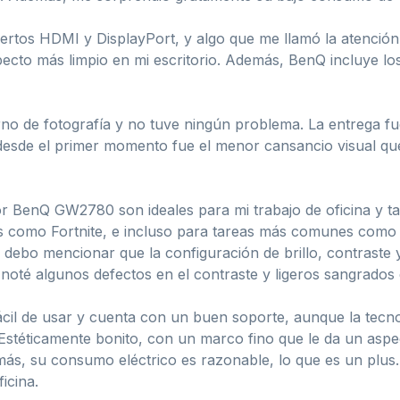
ertos HDMI y DisplayPort, y algo que me llamó la atención 
pecto más limpio en mi escritorio. Además, BenQ incluye lo
rno de fotografía y no tuve ningún problema. La entrega fu
 desde el primer momento fue el menor cansancio visual qu
or BenQ GW2780 son ideales para mi trabajo de oficina y ta
 como Fortnite, e incluso para tareas más comunes como la
 debo mencionar que la configuración de brillo, contraste y
noté algunos defectos en el contraste y ligeros sangrados 
fácil de usar y cuenta con un buen soporte, aunque la 
 Estéticamente bonito, con un marco fino que le da un a
más, su consumo eléctrico es razonable, lo que es un plus.
icina.