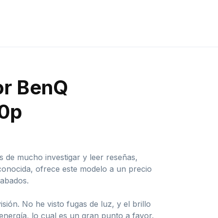
tor BenQ
80p
de mucho investigar y leer reseñas,
conocida, ofrece este modelo a un precio
cabados.
ón. No he visto fugas de luz, y el brillo
ergía, lo cual es un gran punto a favor.