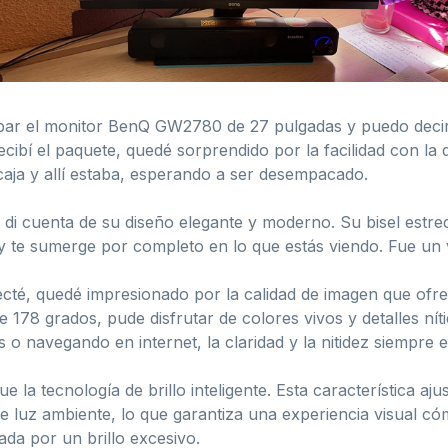
obar el monitor BenQ GW2780 de 27 pulgadas y puedo decir
ibí el paquete, quedé sorprendido por la facilidad con la 
caja y allí estaba, esperando a ser desempacado.
 di cuenta de su diseño elegante y moderno. Su bisel estr
 y te sumerge por completo en lo que estás viendo. Fue un
cté, quedé impresionado por la calidad de imagen que ofre
e 178 grados, pude disfrutar de colores vivos y detalles nít
o navegando en internet, la claridad y la nitidez siempre 
la tecnología de brillo inteligente. Esta característica aju
s de luz ambiente, lo que garantiza una experiencia visua
da por un brillo excesivo.