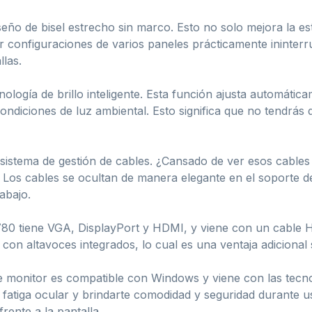
seño de bisel estrecho sin marco. Esto no solo mejora la es
ar configuraciones de varios paneles prácticamente ininter
llas.
gía de brillo inteligente. Esta función ajusta automáticame
ndiciones de luz ambiental. Esto significa que no tendrás 
istema de gestión de cables. ¿Cansado de ver esos cables 
Los cables se ocultan de manera elegante en el soporte de
abajo.
80 tiene VGA, DisplayPort y HDMI, y viene con un cable 
 con altavoces integrados, lo cual es una ventaja adicional 
e monitor es compatible con Windows y viene con las tecno
a fatiga ocular y brindarte comodidad y seguridad durante 
frente a la pantalla.