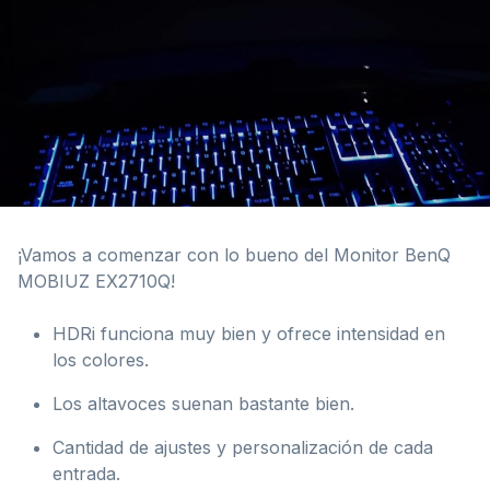
¡Vamos a comenzar con lo bueno del Monitor BenQ
MOBIUZ EX2710Q!
HDRi funciona muy bien y ofrece intensidad en
los colores.
Los altavoces suenan bastante bien.
Cantidad de ajustes y personalización de cada
entrada.