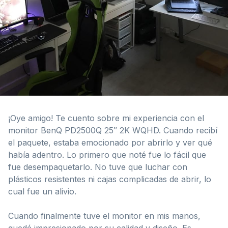
¡Oye amigo! Te cuento sobre mi experiencia con el
monitor BenQ PD2500Q 25″ 2K WQHD. Cuando recibí
el paquete, estaba emocionado por abrirlo y ver qué
había adentro. Lo primero que noté fue lo fácil que
fue desempaquetarlo. No tuve que luchar con
plásticos resistentes ni cajas complicadas de abrir, lo
cual fue un alivio.
Cuando finalmente tuve el monitor en mis manos,
quedé impresionado por su calidad y diseño. Es