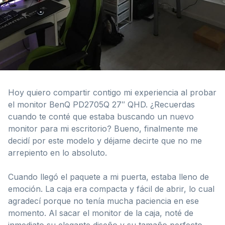
Hoy quiero compartir contigo mi experiencia al probar
el monitor BenQ PD2705Q 27″ QHD. ¿Recuerdas
cuando te conté que estaba buscando un nuevo
monitor para mi escritorio? Bueno, finalmente me
decidí por este modelo y déjame decirte que no me
arrepiento en lo absoluto.
Cuando llegó el paquete a mi puerta, estaba lleno de
emoción. La caja era compacta y fácil de abrir, lo cual
agradecí porque no tenía mucha paciencia en ese
momento. Al sacar el monitor de la caja, noté de
inmediato su elegante diseño y su tamaño perfecto