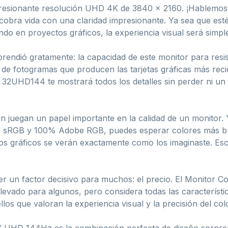
presionante resolución UHD 4K de 3840 x 2160. ¡Hablemos 
 cobra vida con una claridad impresionante. Ya sea que esté
jando en proyectos gráficos, la experiencia visual será simp
endió gratamente: la capacidad de este monitor para resis
 de fotogramas que producen las tarjetas gráficas más reci
 32UHD144 te mostrará todos los detalles sin perder ni un s
bién juegan un papel importante en la calidad de un moni
 sRGB y 100% Adobe RGB, puedes esperar colores más bril
os gráficos se verán exactamente como los imaginaste. Eso
er un factor decisivo para muchos: el precio. El Monitor
evado para algunos, pero considera todas las característic
los que valoran la experiencia visual y la precisión del colo