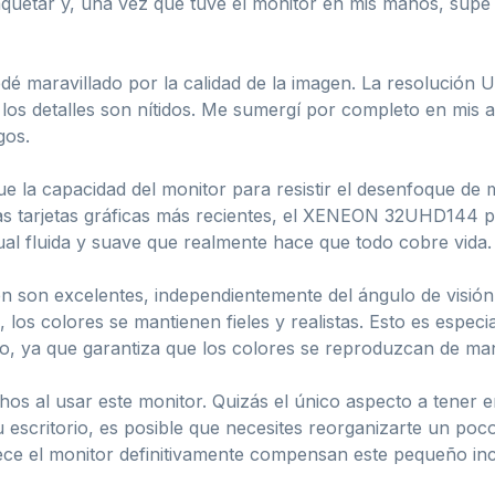
aquetar y, una vez que tuve el monitor en mis manos, supe 
edé maravillado por la calidad de la imagen. La resolució
los detalles son nítidos. Me sumergí por completo en mis ac
gos.
 la capacidad del monitor para resistir el desenfoque de m
as tarjetas gráficas más recientes, el XENEON 32UHD144 p
sual fluida y suave que realmente hace que todo cobre vida.
én son excelentes, independientemente del ángulo de visión
, los colores se mantienen fieles y realistas. Esto es espe
deo, ya que garantiza que los colores se reproduzcan de ma
os al usar este monitor. Quizás el único aspecto a tener 
tu escritorio, es posible que necesites reorganizarte un po
rece el monitor definitivamente compensan este pequeño in