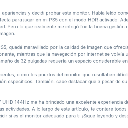
 apariencias y decidí probar este monitor. Había leído come
rfecta para jugar en mi PS5 con el modo HDR activado. Ade
ad. Pero lo que realmente me intrigó fue la buena gestión d
 imagen.
5, quedé maravillado por la calidad de imagen que ofrecía
onante, mientras que la navegación por internet se volvía u
año de 32 pulgadas requería un espacio considerable en m
entes, como los puertos del monitor que resultaban difícil
ción específicos. También, cabe destacar que a pesar de s
UHD 144Hz me ha brindado una excelente experiencia de 
actividades. A lo largo de este artículo, te contaré todos 
idir si es el monitor adecuado para ti. ¡Sigue leyendo y de