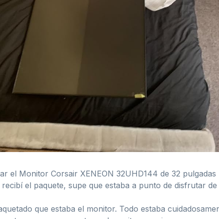
bar el Monitor Corsair XENEON 32UHD144 de 32 pulgadas U
ecibí el paquete, supe que estaba a punto de disfrutar de 
paquetado que estaba el monitor. Todo estaba cuidadosamen