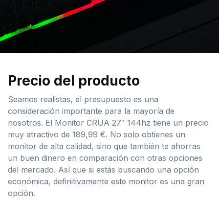
Precio del producto
Seamos realistas, el presupuesto es una
consideración importante para la mayoría de
nosotros. El Monitor CRUA 27″ 144hz tiene un precio
muy atractivo de 189,99 €. No solo obtienes un
monitor de alta calidad, sino que también te ahorras
un buen dinero en comparación con otras opciones
del mercado. Así que si estás buscando una opción
económica, definitivamente este monitor es una gran
opción.