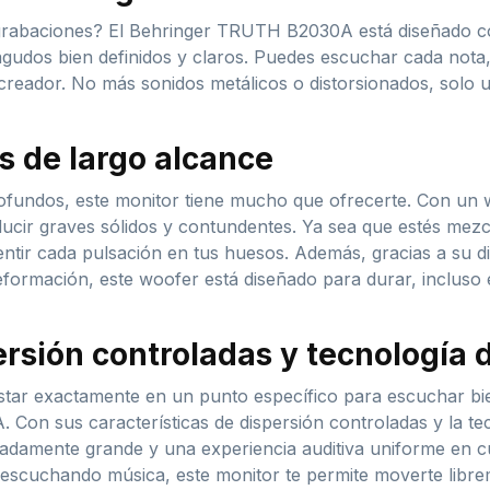
us grabaciones? El Behringer TRUTH B2030A está diseñado c
agudos bien definidos y claros. Puedes escuchar cada nota,
reador. No más sonidos metálicos o distorsionados, solo u
s de largo alcance
rofundos, este monitor tiene mucho que ofrecerte. Con un 
ir graves sólidos y contundentes. Ya sea que estés mezc
 sentir cada pulsación en tus huesos. Además, gracias a su d
deformación, este woofer está diseñado para durar, incluso
ersión controladas y tecnología 
star exactamente en un punto específico para escuchar bi
on sus características de dispersión controladas y la tec
adamente grande y una experiencia auditiva uniforme en cua
cuchando música, este monitor te permite moverte libremen