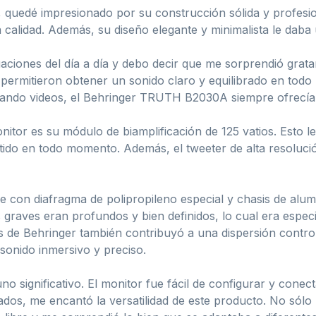
 quedé impresionado por su construcción sólida y profesi
 calidad. Además, su diseño elegante y minimalista le daba 
uaciones del día a día y debo decir que me sorprendió grata
 permitieron obtener un sonido claro y equilibrado en tod
tando videos, el Behringer TRUTH B2030A siempre ofrecía
itor es su módulo de biamplificación de 125 vatios. Esto l
ítido en todo momento. Además, el tweeter de alta resolució
e con diafragma de polipropileno especial y chasis de alumi
 graves eran profundos y bien definidos, lo cual era espe
s de Behringer también contribuyó a una dispersión contr
 sonido inmersivo y preciso.
no significativo. El monitor fue fácil de configurar y cone
ados, me encantó la versatilidad de este producto. No sólo