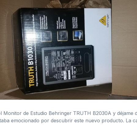
el Monitor de Estudio Behringer TRUTH B2030A y déjame de
taba emocionado por descubrir este nuevo producto. La caja