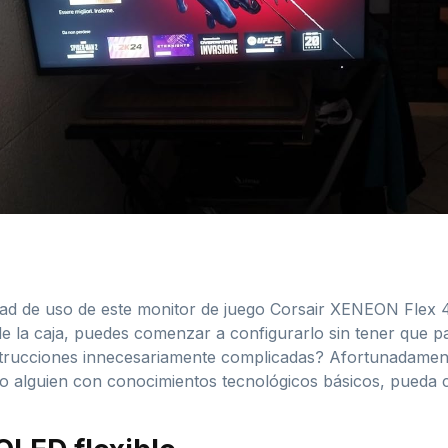
idad de uso de este monitor de juego Corsair XENEON Flex
e la caja, puedes comenzar a configurarlo sin tener que 
nstrucciones innecesariamente complicadas? Afortunadament
o alguien con conocimientos tecnológicos básicos, pueda co