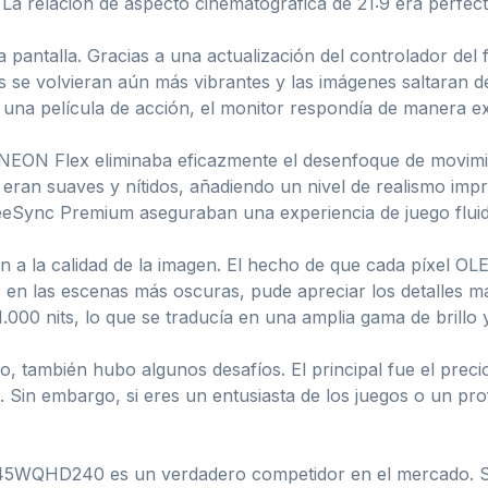
. La relación de aspecto cinematográfica de 21:9 era perfect
la pantalla. Gracias a una actualización del controlador d
s se volvieran aún más vibrantes y las imágenes saltaran de
 una película de acción, el monitor respondía de manera e
NEON Flex eliminaba eficazmente el desenfoque de movimie
eran suaves y nítidos, añadiendo un nivel de realismo imp
Sync Premium aseguraban una experiencia de juego fluida
an a la calidad de la imagen. El hecho de que cada píxel OL
so en las escenas más oscuras, pude apreciar los detalles 
.000 nits, lo que se traducía en una amplia gama de brillo 
 también hubo algunos desafíos. El principal fue el preci
 Sin embargo, si eres un entusiasta de los juegos o un pro
 45WQHD240 es un verdadero competidor en el mercado. S