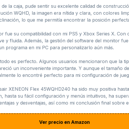
e la caja, pude sentir su excelente calidad de construcci
solución WQHD, la imagen era nítida y clara, con colores lim
nclinación, lo que me permitía encontrar la posición perfect
or fue su compatibilidad con mi PS5 y Xbox Series X. Con
ve y fluida. Además, la gestión del software del monitor fue
ar un programa en mi PC para personalizarlo aún más.
odo es perfecto. Algunos usuarios mencionaron que la tipo
areció un inconveniente importante. Y aunque el tamaño d
lmente lo encontré perfecto para mi configuración de jueg
orsair XENEON Flex 45WQHD240 ha sido muy positiva hasta 
n, hasta su fácil configuración y menús intuitivos, ha supe
ventajas y desventajas, así como mi conclusión final sobre es
Ver precio en Amazon