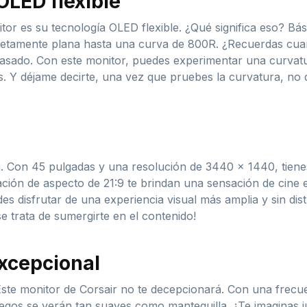
OLED flexible
itor es su tecnología OLED flexible. ¿Qué significa eso? Bá
letamente plana hasta una curva de 800R. ¿Recuerdas cuan
pasado. Con este monitor, puedes experimentar una curvat
as. Y déjame decirte, una vez que pruebes la curvatura, no 
a. Con 45 pulgadas y una resolución de 3440 × 1440, tiene
lación de aspecto de 21:9 te brindan una sensación de cine
des disfrutar de una experiencia visual más amplia y sin dis
e trata de sumergirte en el contenido!
xcepcional
ste monitor de Corsair no te decepcionará. Con una frecu
egos se verán tan suaves como mantequilla. ¿Te imaginas ju