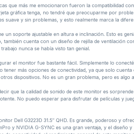
sticas que más me emocionaron fueron la compatibilidad
rjeta gráfica tenga, no tendré que preocuparme por proble
es suave y sin problemas, y esto realmente marca la difere
e un soporte ajustable en altura e inclinación. Esto es geni
, también cuenta con un diseño de rejilla de ventilación co
trabajo nunca se había visto tan genial.
gurar el monitor fue bastante fácil. Simplemente lo conec
o tener más opciones de conectividad, ya que solo cuenta 
tros dispositivos. No es un gran problema, pero es algo a
decir que la calidad de sonido de este monitor es sorpren
otente. No puedo esperar para disfrutar de películas y jue
itor Dell G3223D 31.5″ QHD. Es grande, poderoso y ofrec
ro y NVIDIA G-SYNC es una gran ventaja, y el diseño y l