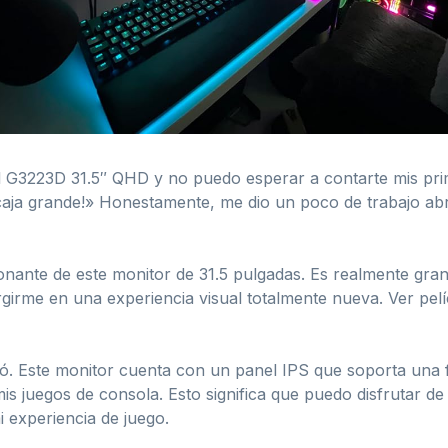
ll G3223D 31.5″ QHD y no puedo esperar a contarte mis pri
aja grande!» Honestamente, me dio un poco de trabajo abri
onante de este monitor de 31.5 pulgadas. Es realmente gra
rgirme en una experiencia visual totalmente nueva. Ver pelí
ó. Este monitor cuenta con un panel IPS que soporta una f
 juegos de consola. Esto significa que puedo disfrutar de 
experiencia de juego.