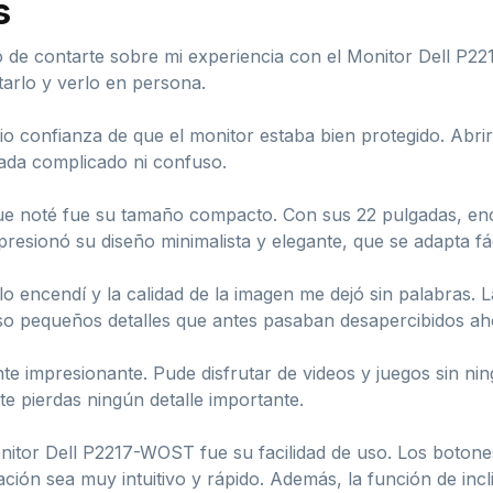
s
 de contarte sobre mi experiencia con el Monitor Dell P2
arlo y verlo en persona.
io confianza de que el monitor estaba bien protegido. Abri
ada complicado ni confuso.
 que noté fue su tamaño compacto. Con sus 22 pulgadas, enc
esionó su diseño minimalista y elegante, que se adapta fá
 encendí y la calidad de la imagen me dejó sin palabras. 
cluso pequeños detalles que antes pasaban desapercibidos a
te impresionante. Pude disfrutar de videos y juegos sin nin
e pierdas ningún detalle importante.
itor Dell P2217-WOST fue su facilidad de uso. Los botones
ración sea muy intuitivo y rápido. Además, la función de inc