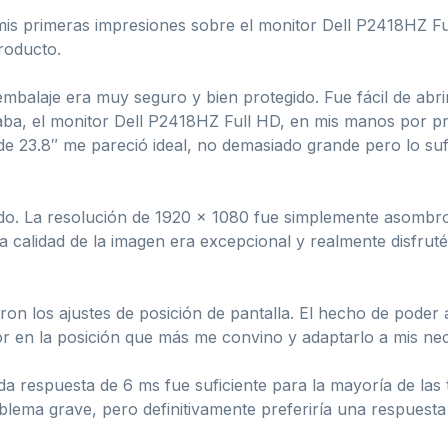
mis primeras impresiones sobre el monitor Dell P2418HZ Fu
roducto.
 embalaje era muy seguro y bien protegido. Fue fácil de abr
staba, el monitor Dell P2418HZ Full HD, en mis manos por 
de 23.8″ me pareció ideal, no demasiado grande pero lo suf
o. La resolución de 1920 x 1080 fue simplemente asombrosa
 calidad de la imagen era excepcional y realmente disfruté
 los ajustes de posición de pantalla. El hecho de poder ajus
tor en la posición que más me convino y adaptarlo a mis ne
a respuesta de 6 ms fue suficiente para la mayoría de las t
blema grave, pero definitivamente preferiría una respuesta