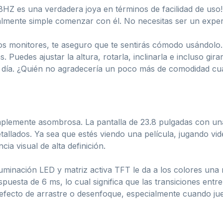
8HZ es una verdadera joya en términos de facilidad de uso
almente simple comenzar con él. No necesitas ser un exper
os monitores, te aseguro que te sentirás cómodo usándolo.
 Puedes ajustar la altura, rotarla, inclinarla e incluso girar
el día. ¿Quién no agradecería un poco más de comodidad cu
implemente asombrosa. La pantalla de 23.8 pulgadas con un
etallados. Ya sea que estés viendo una película, jugando vi
ia visual de alta definición.
luminación LED y matriz activa TFT le da a los colores una 
uesta de 6 ms, lo cual significa que las transiciones entre
efecto de arrastre o desenfoque, especialmente cuando jue