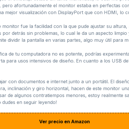
o, pero afortunadamente el monitor estaba en perfectas co
a mejor visualización con DisplayPort que con HDMI, lo cu
monitor fue la facilidad con la que pude ajustar su altura,
 por detrás sin problemas, lo cual le da un aspecto limpio 
 dividir la pantalla en varias partes, algo muy útil para mu
fica de tu computadora no es potente, podrías experiment
orta para usos intensivos de diseño. En cuanto a los USB d
ar con documentos e internet junto a un portátil. El diseñ
ra, inclinación y giro horizontal, hacen de este monitor u
esar de algunos contratiempos menores, estoy realmente sa
o dudes en seguir leyendo!
Ver precio en Amazon