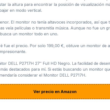
ar la altura para encontrar la posición de visualización m
bajar en modo vertical.
nor. El monitor no tenía altavoces incorporados, así que 
tras veía películas o transmitía música. Aunque no fue un 
 busca un monitor todo en uno.
é fue el precio. Por solo 199,00 €, obtuve un monitor de al
 impresionante.
or DELL P2717H 27″ Full HD Negro. La facilidad de desemp
os más destacados para mí. Si estás buscando un monitor qu
ecomendaría considerar el Monitor DELL P2717H.
Ver precio en Amazon