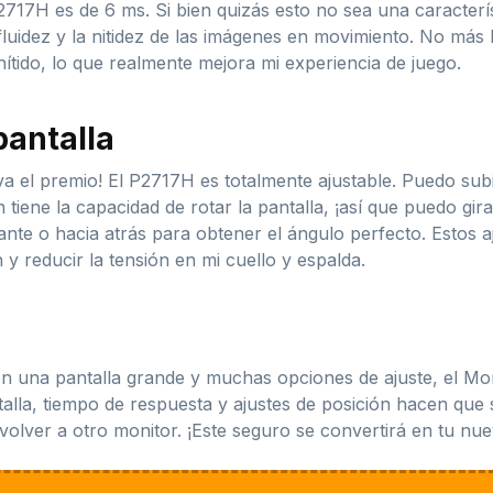
717H es de 6 ms. Si bien quizás esto no sea una característ
 fluidez y la nitidez de las imágenes en movimiento. No má
nítido, lo que realmente mejora mi experiencia de juego.
pantalla
a el premio! El P2717H es totalmente ajustable. Puedo subir
tiene la capacidad de rotar la pantalla, ¡así que puedo girarl
ante o hacia atrás para obtener el ángulo perfecto. Estos 
 y reducir la tensión en mi cuello y espalda.
on una pantalla grande y muchas opciones de ajuste, el M
talla, tiempo de respuesta y ajustes de posición hacen que 
olver a otro monitor. ¡Este seguro se convertirá en tu nue