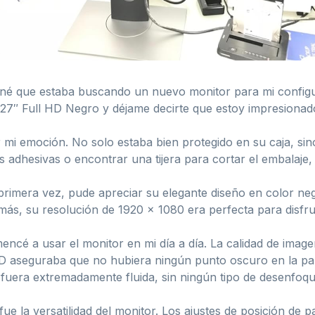
é que estaba buscando un nuevo monitor para mi configur
7″ Full HD Negro y déjame decirte que estoy impresionad
mi emoción. No solo estaba bien protegido en su caja, sino
adhesivas o encontrar una tijera para cortar el embalaje, ¡
rimera vez, pude apreciar su elegante diseño en color neg
ás, su resolución de 1920 x 1080 era perfecta para disfrut
ncé a usar el monitor en mi día a día. La calidad de imag
 LED aseguraba que no hubiera ningún punto oscuro en la pa
n fuera extremadamente fluida, sin ningún tipo de desenfoqu
 la versatilidad del monitor. Los ajustes de posición de p