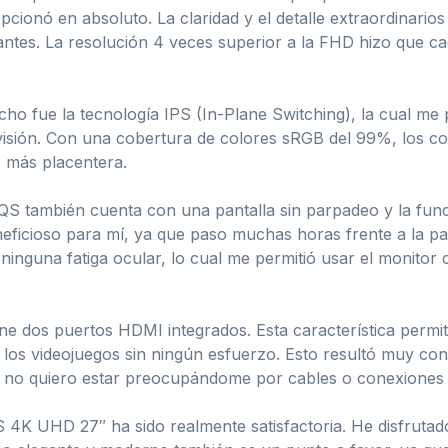
ionó en absoluto. La claridad y el detalle extraordinarios 
ntes. La resolución 4 veces superior a la FHD hizo que c
ho fue la tecnología IPS (In-Plane Switching), la cual me 
isión. Con una cobertura de colores sRGB del 99%, los colo
o más placentera.
1QS también cuenta con una pantalla sin parpadeo y la fun
eficioso para mí, ya que paso muchas horas frente a la pan
nguna fatiga ocular, lo cual me permitió usar el monitor
ene dos puertos HDMI integrados. Esta característica permi
 los videojuegos sin ningún esfuerzo. Esto resultó muy con
y no quiero estar preocupándome por cables o conexiones
 4K UHD 27″ ha sido realmente satisfactoria. He disfrutado