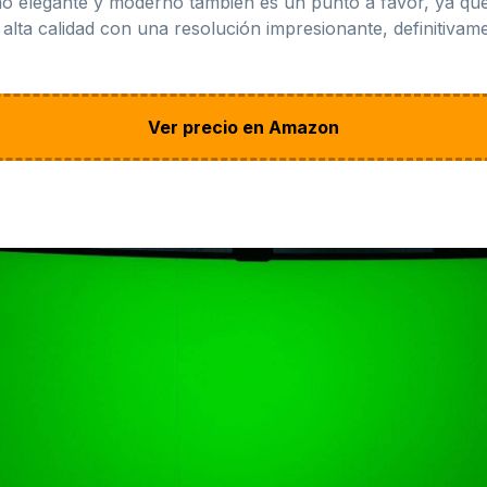
eño elegante y moderno también es un punto a favor, ya qu
alta calidad con una resolución impresionante, definitivam
Ver precio en Amazon