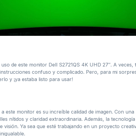
e uso de este monitor Dell S2721QS 4K UHD 27″. A veces, 
instrucciones confuso y complicado. Pero, para mi sorpres
lo y ¡ya estaba listo para usar!
ar a este monitor es su increíble calidad de imagen. Con un
lles nítidos y claridad extraordinaria. Además, la tecnologí
e visión. Ya sea que esté trabajando en un proyecto creativo
inigualable.