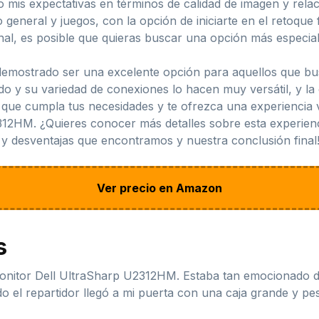
mis expectativas en términos de calidad de imagen y relac
eneral y juegos, con la opción de iniciarte en el retoque fo
nal, es posible que quieras buscar una opción más especial
demostrado ser una excelente opción para aquellos que b
o y su variedad de conexiones lo hacen muy versátil, y la
que cumpla tus necesidades y te ofrezca una experiencia vis
12HM. ¿Quieres conocer más detalles sobre esta experienc
 y desventajas que encontramos y nuestra conclusión final
Ver precio en Amazon
s
monitor Dell UltraSharp U2312HM. Estaba tan emocionado de
o el repartidor llegó a mi puerta con una caja grande y p