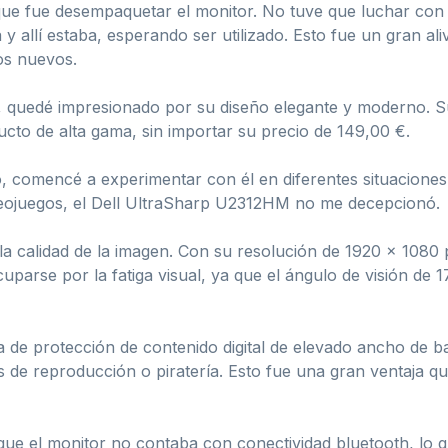
 que fue desempaquetar el monitor. No tuve que luchar con c
a y allí estaba, esperando ser utilizado. Esto fue un gran 
os nuevos.
 quedé impresionado por su diseño elegante y moderno. S
ucto de alta gama, sin importar su precio de 149,00 €.
, comencé a experimentar con él en diferentes situaciones 
deojuegos, el Dell UltraSharp U2312HM no me decepcionó.
a calidad de la imagen. Con su resolución de 1920 x 1080 pí
uparse por la fatiga visual, ya que el ángulo de visión de 
de protección de contenido digital de elevado ancho de ban
as de reproducción o piratería. Esto fue una gran ventaja q
que el monitor no contaba con conectividad bluetooth, lo 