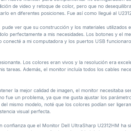
edición de video y retoque de color, pero que no desequili
starlo en diferentes posiciones. Fue así como llegué al U23
pude ver que su construcción y los materiales utilizados e
ndolo perfectamente a mis necesidades. Los botones y el men
 Lo conecté a mi computadora y los puertos USB funcionaro
sionante. Los colores eran vivos y la resolución era excele
 mis tareas. Además, el monitor incluía todos los cables ne
ner la mejor calidad de imagen, el monitor necesitaba ser
no fue un problema, ya que me gusta ajustar los parámetr
del mismo modelo, noté que los colores podían ser ligeram
stencia visual perfecta.
 confianza que el Monitor Dell UltraSharp U2312HM ha si