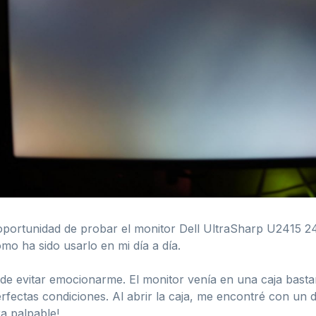
oportunidad de probar el monitor Dell UltraSharp U2415 24
mo ha sido usarlo en mi día a día.
de evitar emocionarme. El monitor venía en una caja bastan
rfectas condiciones. Al abrir la caja, me encontré con un 
a palpable!