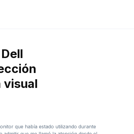
Dell
lección
 visual
onitor que había estado utilizando durante
 admitir que me llamó la atención desde el