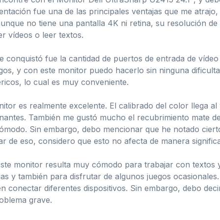
rientación fue una de las principales ventajas que me atraj
unque no tiene una pantalla 4K ni retina, su resolución d
er vídeos o leer textos.
e conquistó fue la cantidad de puertos de entrada de vídeo
gos, y con este monitor puedo hacerlo sin ninguna dificult
éricos, lo cual es muy conveniente.
itor es realmente excelente. El calibrado del color llega 
onantes. También me gustó mucho el recubrimiento mate de a
cómodo. Sin embargo, debo mencionar que he notado cierto
 de eso, considero que esto no afecta de manera significat
este monitor resulta muy cómodo para trabajar con textos y
rias y también para disfrutar de algunos juegos ocasionale
 conectar diferentes dispositivos. Sin embargo, debo deci
roblema grave.