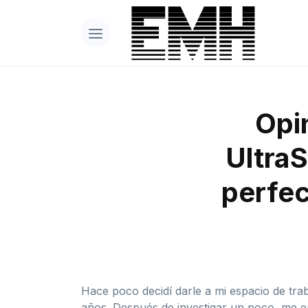
Opi
UltraS
perfec
Hace poco decidí darle a mi espacio de tra
años. Después de investigar un poco, me en