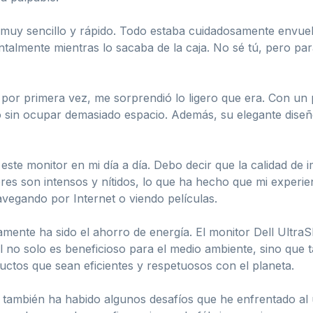
uy sencillo y rápido. Todo estaba cuidadosamente envuelt
almente mientras lo sacaba de la caja. No sé tú, pero para 
por primera vez, me sorprendió lo ligero que era. Con un 
rio sin ocupar demasiado espacio. Además, su elegante diseñ
te monitor en mi día a día. Debo decir que la calidad de 
es son intensos y nítidos, lo que ha hecho que mi experien
vegando por Internet o viendo películas.
amente ha sido el ahorro de energía. El monitor Dell Ultr
l no solo es beneficioso para el medio ambiente, sino que 
uctos que sean eficientes y respetuosos con el planeta.
ambién ha habido algunos desafíos que he enfrentado al uti