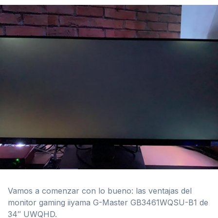
Vamos a comenzar con lo bueno: las ventajas del
monitor gaming iiyama G-Master GB3461WQSU-B1 de
34″ UWQHD.