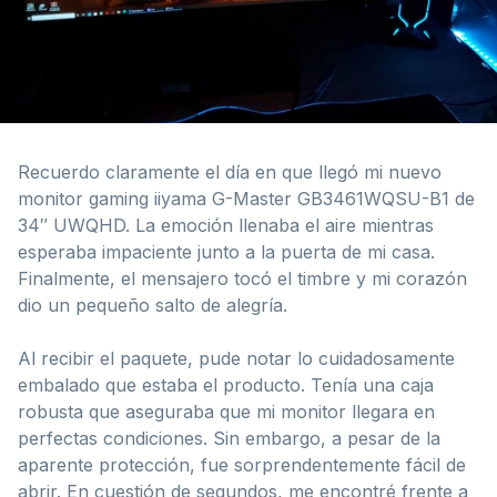
Recuerdo claramente el día en que llegó mi nuevo
monitor gaming iiyama G-Master GB3461WQSU-B1 de
34″ UWQHD. La emoción llenaba el aire mientras
esperaba impaciente junto a la puerta de mi casa.
Finalmente, el mensajero tocó el timbre y mi corazón
dio un pequeño salto de alegría.
Al recibir el paquete, pude notar lo cuidadosamente
embalado que estaba el producto. Tenía una caja
robusta que aseguraba que mi monitor llegara en
perfectas condiciones. Sin embargo, a pesar de la
aparente protección, fue sorprendentemente fácil de
abrir. En cuestión de segundos, me encontré frente a