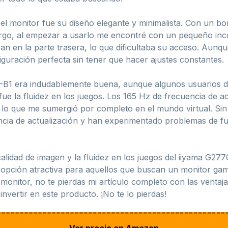
 el monitor fue su diseño elegante y minimalista. Con un bo
go, al empezar a usarlo me encontré con un pequeño incon
an en la parte trasera, lo que dificultaba su acceso. Aunq
uración perfecta sin tener que hacer ajustes constantes.
-B1 era indudablemente buena, aunque algunos usuarios de
ue la fluidez en los juegos. Los 165 Hz de frecuencia de 
, lo que me sumergió por completo en el mundo virtual. Si
encia de actualización y han experimentado problemas de 
 calidad de imagen y la fluidez en los juegos del iiyama G
a opción atractiva para aquellos que buscan un monitor ga
 monitor, no te pierdas mi artículo completo con las ventaj
nvertir en este producto. ¡No te lo pierdas!
Ver precio en Amazon