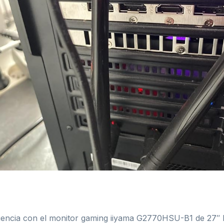
eriencia con el monitor gaming iiyama G2770HSU-B1 de 27″