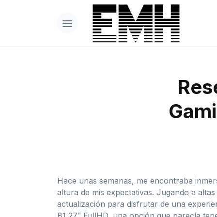
Rese
Gami
Hace unas semanas, me encontraba inmerso
altura de mis expectativas. Jugando a alta
actualización para disfrutar de una experi
B1 27″ FullHD, una opción que parecía ten