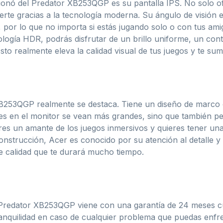
onó del Predator XB253QGP es su pantalla IPS. No solo of
rte gracias a la tecnología moderna. Su ángulo de visión es
 por lo que no importa si estás jugando solo o con tus am
nología HDR, podrás disfrutar de un brillo uniforme, un con
o realmente eleva la calidad visual de tus juegos y te su
253QGP realmente se destaca. Tiene un diseño de marco ce
s en el monitor se vean más grandes, sino que también perm
eres un amante de los juegos inmersivos y quieres tener una
onstrucción, Acer es conocido por su atención al detalle y 
e calidad que te durará mucho tiempo.
l Predator XB253QGP viene con una garantía de 24 meses c
anquilidad en caso de cualquier problema que puedas enfre