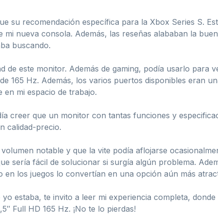
ue su recomendación específica para la Xbox Series S. Est
e mi nueva consola. Además, las reseñas alababan la buena
taba buscando.
ad de este monitor. Además de gaming, podía usarlo para ve
de 165 Hz. Además, los varios puertos disponibles eran una
en mi espacio de trabajo.
día creer que un monitor con tantas funciones y especifica
n calidad-precio.
lumen notable y que la vite podía aflojarse ocasionalment
e sería fácil de solucionar si surgía algún problema. Adem
o en los juegos lo convertían en una opción aún más atract
o estaba, te invito a leer mi experiencia completa, donde d
″ Full HD 165 Hz. ¡No te lo pierdas!