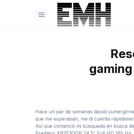
Res
gaming 
Hace un par de semanas decidí sumergirme 
que me esperaban, me di cuenta rápidamente
Así que comencé mi búsqueda en busca del
Predator XB253QGP 24,5″ Full HD 165 Hz.