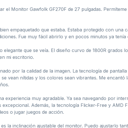
ar el Monitor Gawfolk GF270F de 27 pulgadas. Permíteme co
 bien empaquetado que estaba. Estaba protegido con una ca
diciones. Fue muy fácil abrirlo y en pocos minutos ya tenía
 lo elegante que se veía. El diseño curvo de 1800R grados l
n mi escritorio.
ado por la calidad de la imagen. La tecnología de pantalla
se vean nítidas y los colores sean vibrantes. Me encantó l
ños.
 una experiencia muy agradable. Ya sea navegando por inte
 es excepcional. Además, la tecnología Flicker-Free y AMD 
ideos o jugar juegos de acción.
es la inclinación ajustable del monitor. Puedo ajustarlo ta