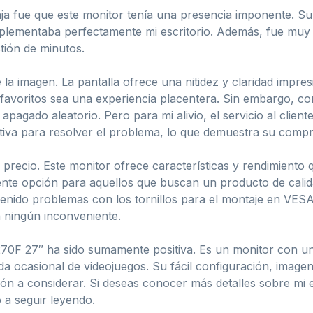
caja fue que este monitor tenía una presencia imponente. S
lementaba perfectamente mi escritorio. Además, fue muy f
tión de minutos.
la imagen. La pantalla ofrece una nitidez y claridad impre
s favoritos sea una experiencia placentera. Sin embargo, 
gado aleatorio. Pero para mi alivio, el servicio al clien
iva para resolver el problema, lo que demuestra su comprom
el precio. Este monitor ofrece características y rendimien
lente opción para aquellos que buscan un producto de cali
nido problemas con los tornillos para el montaje en VESA
n ningún inconveniente.
70F 27″ ha sido sumamente positiva. Es un monitor con una
da ocasional de videojuegos. Su fácil configuración, imagen n
n a considerar. Si deseas conocer más detalles sobre mi ex
o a seguir leyendo.