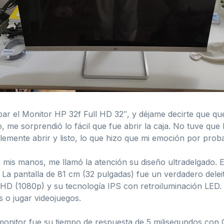
bar el Monitor HP 32f Full HD 32″, y déjame decirte que 
, me sorprendió lo fácil que fue abrir la caja. No tuve que
implemente abrir y listo, lo que hizo que mi emoción por pr
mis manos, me llamó la atención su diseño ultradelgado. E
. La pantalla de 81 cm (32 pulgadas) fue un verdadero deleit
 HD (1080p) y su tecnología IPS con retroiluminación LED. 
es o jugar videojuegos.
onitor fue su tiempo de respuesta de 5 milisegundos con O