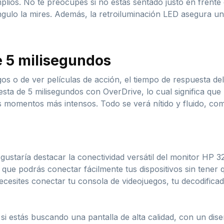
lios. No te preocupes si no estás sentado justo en frente d
gulo la mires. Además, la retroiluminación LED asegura un 
 5 milisegundos
egos o de ver películas de acción, el tiempo de respuesta d
esta de 5 milisegundos con OverDrive, lo cual significa qu
 momentos más intensos. Todo se verá nítido y fluido, com
ustaría destacar la conectividad versátil del monitor HP 3
que podrás conectar fácilmente tus dispositivos sin tener q
cesites conectar tu consola de videojuegos, tu decodifica
si estás buscando una pantalla de alta calidad, con un dis