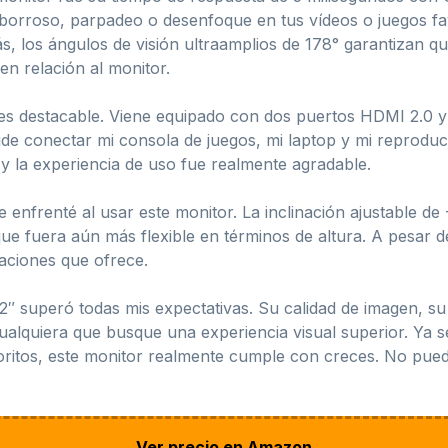
orroso, parpadeo o desenfoque en tus vídeos o juegos favo
 los ángulos de visión ultraamplios de 178° garantizan qu
en relación al monitor.
 es destacable. Viene equipado con dos puertos HDMI 2.0 y 
ude conectar mi consola de juegos, mi laptop y mi reproduc
y la experiencia de uso fue realmente agradable.
nfrenté al usar este monitor. La inclinación ajustable de -
ue fuera aún más flexible en términos de altura. A pesar 
aciones que ofrece.
32″ superó todas mis expectativas. Su calidad de imagen, su 
lquiera que busque una experiencia visual superior. Ya sea
avoritos, este monitor realmente cumple con creces. No pu
Ver precio en Amazon