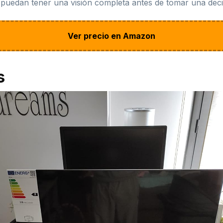
 puedan tener una visión completa antes de tomar una decis
Ver precio en Amazon
s