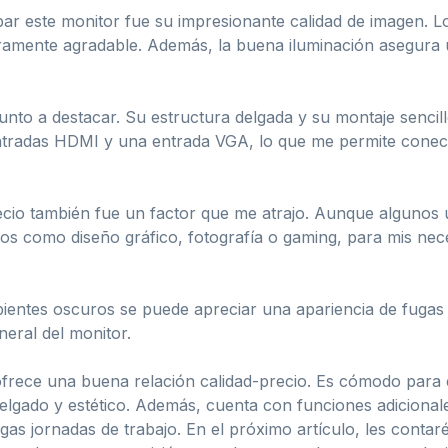
ar este monitor fue su impresionante calidad de imagen. Los
eramente agradable. Además, la buena iluminación asegura
punto a destacar. Su estructura delgada y su montaje senci
ntradas HDMI y una entrada VGA, lo que me permite conecta
precio también fue un factor que me atrajo. Aunque alguno
os como diseño gráfico, fotografía o gaming, para mis neces
ientes oscuros se puede apreciar una apariencia de fugas 
neral del monitor.
frece una buena relación calidad-precio. Es cómodo para e
delgado y estético. Además, cuenta con funciones adicional
argas jornadas de trabajo. En el próximo artículo, les conta