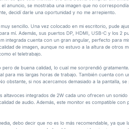
n el anuncio, se mostraba una imagen que no correspondía 
te, decidí darle una oportunidad y no me arrepiento.
uy sencillo. Una vez colocado en mi escritorio, pude ajusta
 para mí. Además, sus puertos DP, HDMI, USB-C y los 2 p
am integrada cuenta con un gran angular, perfecto para mi
 calidad de imagen, aunque no estuvo a la altura de otros
omo el teletrabajo.
 pero de buena calidad, lo cual me sorprendió gratamente. 
eal para mis largas horas de trabajo. También cuenta con 
No obstante, si nos acercamos demasiado a la pantalla, se 
os altavoces integrados de 2W cada uno ofrecen un sonido
r calidad de audio. Además, este monitor es compatible c
edia, debo decir que no es lo más recomendable, ya que la