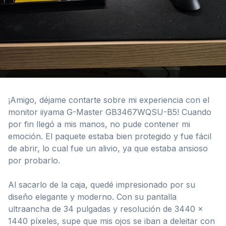
¡Amigo, déjame contarte sobre mi experiencia con el
monitor iiyama G-Master GB3467WQSU-B5! Cuando
por fin llegó a mis manos, no pude contener mi
emoción. El paquete estaba bien protegido y fue fácil
de abrir, lo cual fue un alivio, ya que estaba ansioso
por probarlo.
Al sacarlo de la caja, quedé impresionado por su
diseño elegante y moderno. Con su pantalla
ultraancha de 34 pulgadas y resolución de 3440 x
1440 píxeles, supe que mis ojos se iban a deleitar con