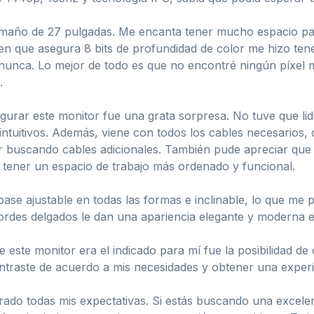
maño de 27 pulgadas. Me encanta tener mucho espacio para 
n que asegura 8 bits de profundidad de color me hizo tene
unca. Lo mejor de todo es que no encontré ningún píxel mu
.
figurar este monitor fue una grata sorpresa. No tuve que li
 intuitivos. Además, viene con todos los cables necesario
ar buscando cables adicionales. También pude apreciar que 
 tener un espacio de trabajo más ordenado y funcional.
ase ajustable en todas las formas e inclinable, lo que me 
des delgados le dan una apariencia elegante y moderna en
ste monitor era el indicado para mí fue la posibilidad de c
ontraste de acuerdo a mis necesidades y obtener una experi
o todas mis expectativas. Si estás buscando una excelent