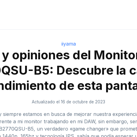
iiyama
y opiniones del Monito
QSU-B5: Descubre la ca
ndimiento de esta panta
Actualizado el 16 de octubre de 2023
 siempre estamos en busca de mejorar nuestra experiencia 
ente a mi monitor trabajando en mi DAW, sin embargo, sent
GB2770QSU-B5, un verdadero «game changer» que prometía
e 1440p, 165hz y tecnología IPS, sabía que podía esperar u