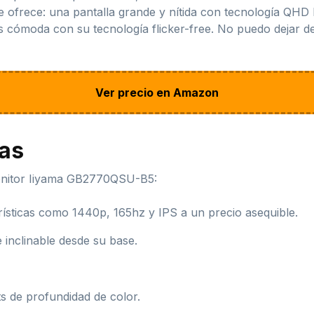
e ofrece: una pantalla grande y nítida con tecnología QHD 
ás cómoda con su tecnología flicker-free. No puedo dejar 
Ver precio en Amazon
jas
onitor Iiyama GB2770QSU-B5:
rísticas como 1440p, 165hz y IPS a un precio asequible.
 inclinable desde su base.
s de profundidad de color.