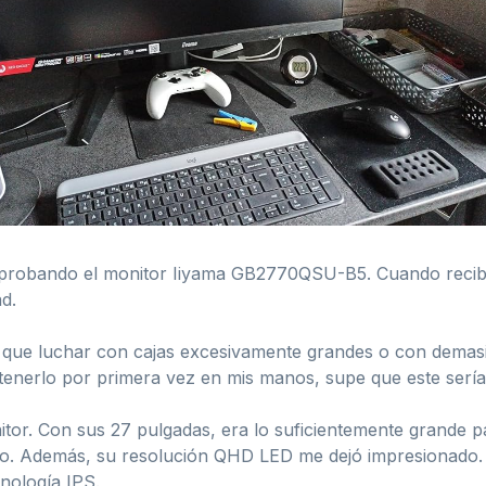
a probando el monitor Iiyama GB2770QSU-B5. Cuando recibí
ad.
e que luchar con cajas excesivamente grandes o con demasia
Al tenerlo por primera vez en mis manos, supe que este serí
tor. Con sus 27 pulgadas, era lo suficientemente grande pa
o. Además, su resolución QHD LED me dejó impresionado. Lo
cnología IPS.