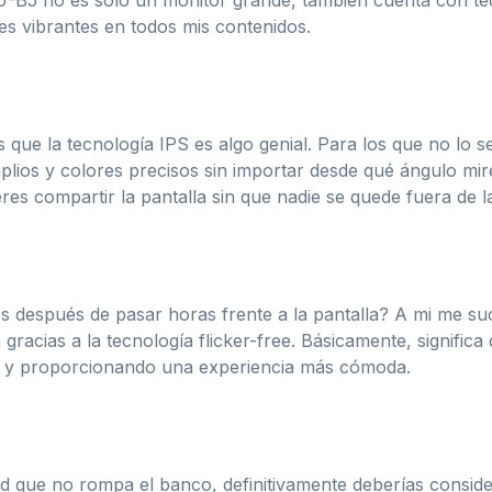
U-B5 no es solo un monitor grande, también cuenta con te
es vibrantes en todos mis contenidos.
que la tecnología IPS es algo genial. Para los que no lo s
lios y colores precisos sin importar desde qué ángulo mire
res compartir la pantalla sin que nadie se quede fuera de la
os después de pasar horas frente a la pantalla? A mi me su
cias a la tecnología flicker-free. Básicamente, significa 
al y proporcionando una experiencia más cómoda.
dad que no rompa el banco, definitivamente deberías consi