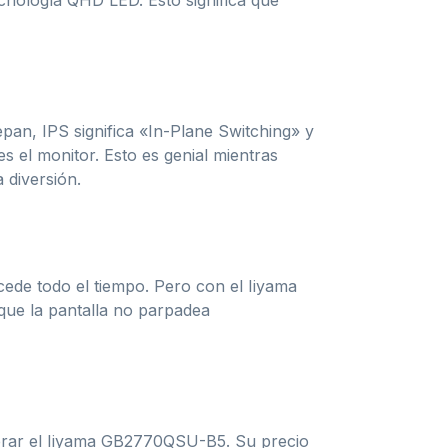
cnología QHD LED. Esto significa que
epan, IPS significa «In-Plane Switching» y
s el monitor. Esto es genial mientras
 diversión.
cede todo el tiempo. Pero con el Iiyama
que la pantalla no parpadea
derar el Iiyama GB2770QSU-B5. Su precio