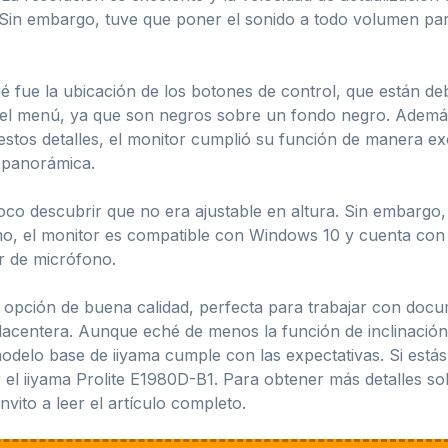
. Sin embargo, tuve que poner el sonido a todo volumen p
fue la ubicación de los botones de control, que están deba
l menú, ya que son negros sobre un fondo negro. Además, e
estos detalles, el monitor cumplió su función de manera e
a panorámica.
o descubrir que no era ajustable en altura. Sin embargo, 
mo, el monitor es compatible con Windows 10 y cuenta con u
r de micrófono.
 opción de buena calidad, perfecta para trabajar con docum
placentera. Aunque eché de menos la función de inclinació
modelo base de iiyama cumple con las expectativas. Si est
ar el iiyama Prolite E1980D-B1. Para obtener más detalles 
invito a leer el artículo completo.