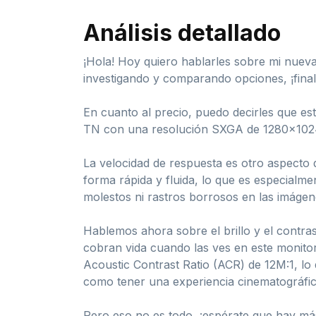
Análisis detallado
¡Hola! Hoy quiero hablarles sobre mi nuev
investigando y comparando opciones, ¡fina
En cuanto al precio, puedo decirles que est
TN con una resolución SXGA de 1280×1024 y 
La velocidad de respuesta es otro aspecto 
forma rápida y fluida, lo que es especialm
molestos ni rastros borrosos en las imágen
Hablemos ahora sobre el brillo y el contras
cobran vida cuando las ves en este monitor
Acoustic Contrast Ratio (ACR) de 12M:1, lo 
como tener una experiencia cinematográfic
Pero eso no es todo, ¡espérate que hay más