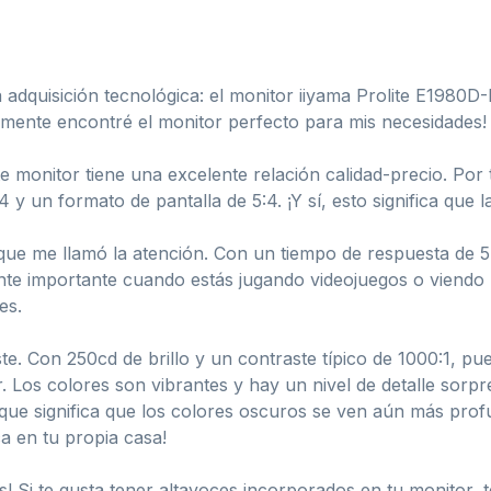
a adquisición tecnológica: el monitor iiyama Prolite E1980
lmente encontré el monitor perfecto para mis necesidades!
e monitor tiene una excelente relación calidad-precio. Por
un formato de pantalla de 5:4. ¡Y sí, esto significa que l
que me llamó la atención. Con un tiempo de respuesta de 5m
ente importante cuando estás jugando videojuegos o viendo 
es.
te. Con 250cd de brillo y un contraste típico de 1000:1, p
. Los colores son vibrantes y hay un nivel de detalle sor
que significa que los colores oscuros se ven aún más profu
a en tu propia casa!
! Si te gusta tener altavoces incorporados en tu monitor, 