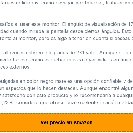
tareas cotidianas, como navegar por Internet, trabajar en
fíos al usar este monitor. El ángulo de visualización de 1
sidad cuando miraba la pantalla desde ciertos ángulos. Est
ente al monitor, pero es algo a tener en cuenta si deseas 
e altavoces estéreo integrados de 2×1 vatio. Aunque no so
media básico, como escuchar música o ver videos en línea. 
oces externos.
pulgadas en color negro mate es una opción confiable y de 
on aspectos que lo hacen destacar. Aunque encontré algun
uy satisfecho con este producto y lo recomendaría a cualqu
,23 €, considero que ofrece una excelente relación calida
Ver precio en Amazon