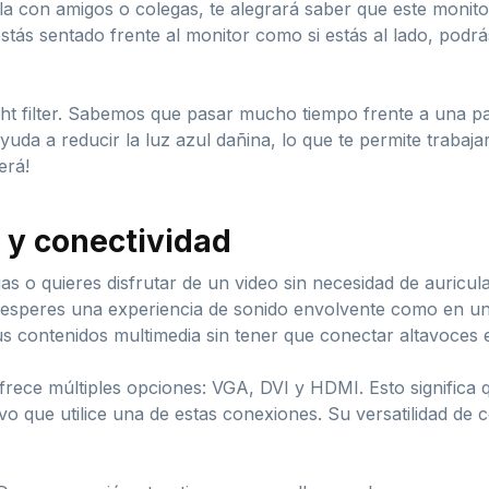
lla con amigos o colegas, te alegrará saber que este monito
 estás sentado frente al monitor como si estás al lado, podr
light filter. Sabemos que pasar mucho tiempo frente a una p
ayuda a reducir la luz azul dañina, lo que te permite trabaj
erá!
 y conectividad
as o quieres disfrutar de un video sin necesidad de auricu
o esperes una experiencia de sonido envolvente como en un 
us contenidos multimedia sin tener que conectar altavoces 
frece múltiples opciones: VGA, DVI y HDMI. Esto significa q
ivo que utilice una de estas conexiones. Su versatilidad de 