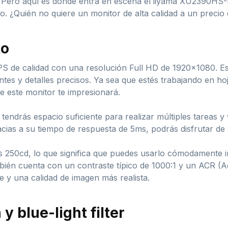
Pero aquí es donde entra en escena el iiyama XU2390HS-B1
io. ¿Quién no quiere un monitor de alta calidad a un preci
to
 de calidad con una resolución Full HD de 1920×1080. Esto
tes y detalles precisos. Ya sea que estés trabajando en hoj
e este monitor te impresionará.
tendrás espacio suficiente para realizar múltiples tareas y 
cias a su tiempo de respuesta de 5ms, podrás disfrutar de
os 250cd, lo que significa que puedes usarlo cómodamente i
bién cuenta con un contraste típico de 1000:1 y un ACR (A
e y una calidad de imagen más realista.
y blue-light filter