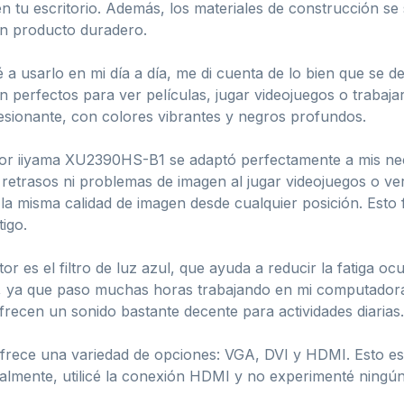
 en tu escritorio. Además, los materiales de construcción se 
un producto duradero.
 usarlo en mi día a día, me di cuenta de lo bien que se d
 perfectos para ver películas, jugar videojuegos o trabaja
sionante, con colores vibrantes y negros profundos.
itor iiyama XU2390HS-B1 se adaptó perfectamente a mis ne
 retrasos ni problemas de imagen al jugar videojuegos o ver
la misma calidad de imagen desde cualquier posición. Esto f
igo.
or es el filtro de luz azul, que ayuda a reducir la fatiga oc
mí, ya que paso muchas horas trabajando en mi computadora
frecen un sonido bastante decente para actividades diarias.
frece una variedad de opciones: VGA, DVI y HDMI. Esto es 
nalmente, utilicé la conexión HDMI y no experimenté ningún