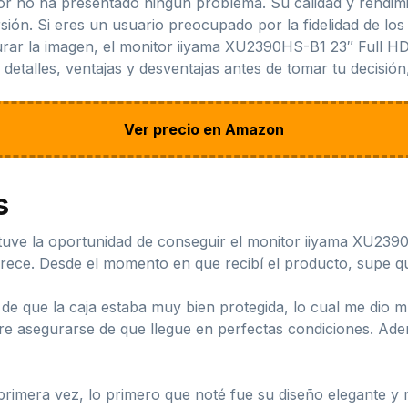
or no ha presentado ningún problema. Su calidad y rendimi
ón. Si eres un usuario preocupado por la fidelidad de los 
gurar la imagen, el monitor iiyama XU2390HS-B1 23″ Full HD
etalles, ventajas y desventajas antes de tomar tu decisión, 
Ver precio en Amazon
s
tuve la oportunidad de conseguir el monitor iiyama XU239
ece. Desde el momento en que recibí el producto, supe que
de que la caja estaba muy bien protegida, lo cual me dio m
e asegurarse de que llegue en perfectas condiciones. Adem
imera vez, lo primero que noté fue su diseño elegante y m