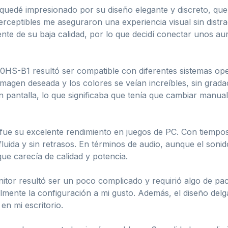
uedé impresionado por su diseño elegante y discreto, que
erceptibles me aseguraron una experiencia visual sin distr
te de su baja calidad, por lo que decidí conectar unos aur
S-B1 resultó ser compatible con diferentes sistemas opera
imagen deseada y los colores se veían increíbles, sin grada
en pantalla, lo que significaba que tenía que cambiar manu
 fue su excelente rendimiento en juegos de PC. Con tiempo
fluida y sin retrasos. En términos de audio, aunque el sonid
ue carecía de calidad y potencia.
onitor resultó ser un poco complicado y requirió algo de p
ilmente la configuración a mi gusto. Además, el diseño delgad
en mi escritorio.