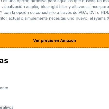
 es una opción atractiva para aquellos que buscan un moni
visualización amplio, blue-light filter y altavoces incorpo
 Y con la opción de conectarlo a través de VGA, DVI o HDM
onitor actual o simplemente necesitas uno nuevo, el iiyam
Ver precio en Amazon
jas
gante
erativos