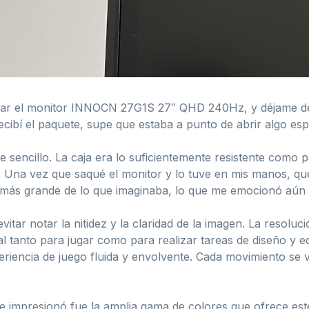
bar el monitor INNOCN 27G1S 27″ QHD 240Hz, y déjame dec
ibí el paquete, supe que estaba a punto de abrir algo espe
sencillo. La caja era lo suficientemente resistente como p
. Una vez que saqué el monitor y lo tuve en mis manos, qu
 más grande de lo que imaginaba, lo que me emocionó aún m
evitar notar la nitidez y la claridad de la imagen. La resol
al tanto para jugar como para realizar tareas de diseño y ed
iencia de juego fluida y envolvente. Cada movimiento se v
e impresionó fue la amplia gama de colores que ofrece est