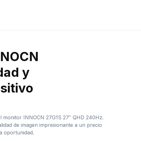
INNOCN
dad y
sitivo
ar el monitor INNOCN 27G1S 27″ QHD 240Hz.
idad de imagen impresionante a un precio
a oportunidad.