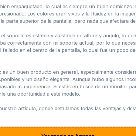
bien empaquetado, lo cual es siempre un buen comienzo. La
presionado. Los colores eran vivos y la fluidez en la imag
a parte superior de la pantalla, pero nada que afectara d
 el soporte es estable y ajustable en altura y ángulo, lo cu
ba correctamente con mi soporte actual, por lo que neces
fallado en el centro de la pantalla, lo cual fue un poco d
 un buen producto en general, especialmente consideran
disponibles y un diseño elegante. Aunque hubo algunos inc
emasiado mi experiencia. Si estás en busca de un monitor p
rle una oportunidad a este modelo.
n nuestro artículo, donde detallamos todas las ventajas y d
Ver precio en Amazon