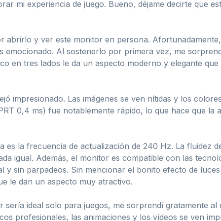
rar mi experiencia de juego. Bueno, déjame decirte que es
r abrirlo y ver este monitor en persona. Afortunadamente, 
ás emocionado. Al sostenerlo por primera vez, me sorprend
rco en tres lados le da un aspecto moderno y elegante qu
jó impresionado. Las imágenes se ven nítidas y los colore
RT 0,4 ms) fue notablemente rápido, lo que hace que la acc
 es la frecuencia de actualización de 240 Hz. La fluidez d
a igual. Además, el monitor es compatible con las tecnolo
 y sin parpadeos. Sin mencionar el bonito efecto de luces 
ue le dan un aspecto muy atractivo.
 sería ideal solo para juegos, me sorprendí gratamente al
cos profesionales, las animaciones y los vídeos se ven imp