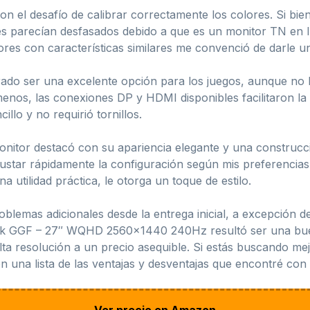
on el desafío de calibrar correctamente los colores. Si bien
es parecían desfasados debido a que es un monitor TN en l
res con características similares me convenció de darle u
rado ser una excelente opción para los juegos, aunque no 
 menos, las conexiones DP y HDMI disponibles facilitaron 
llo y no requirió tornillos.
monitor destacó con su apariencia elegante y una construc
justar rápidamente la configuración según mis preferencias.
 utilidad práctica, le otorga un toque de estilo.
lemas adicionales desde la entrega inicial, a excepción d
Itek GGF – 27″ WQHD 2560×1440 240Hz resultó ser una bu
ta resolución a un precio asequible. Si estás buscando mejo
n una lista de las ventajas y desventajas que encontré con
Ver precio en Amazon