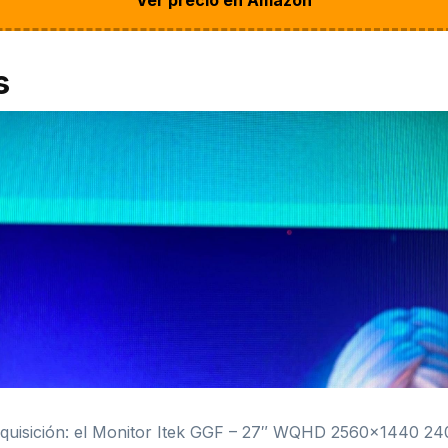
s
dquisición: el Monitor Itek GGF – 27″ WQHD 2560×1440 240