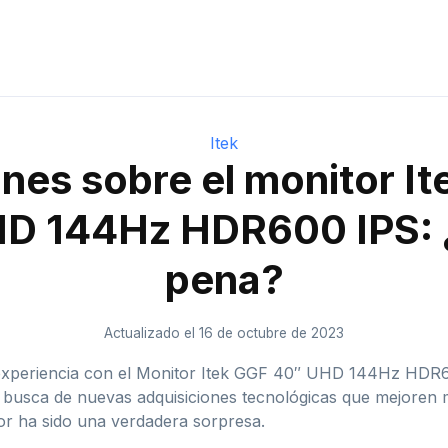
Itek
nes sobre el monitor I
D 144Hz HDR600 IPS: ¿
pena?
Actualizado el 16 de octubre de 2023
i experiencia con el Monitor Itek GGF 40″ UHD 144Hz HDR6
busca de nuevas adquisiciones tecnológicas que mejoren mi
or ha sido una verdadera sorpresa.