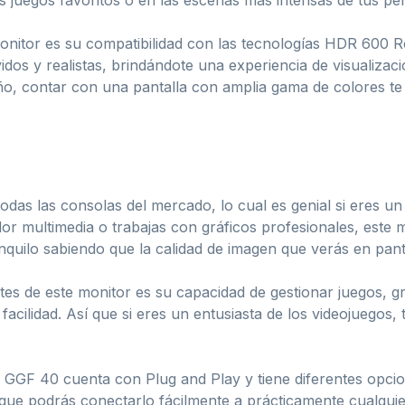
juegos favoritos o en las escenas más intensas de tus pelí
monitor es su compatibilidad con las tecnologías HDR 600 
dos y realistas, brindándote una experiencia de visualizació
o, contar con una pantalla con amplia gama de colores te 
das las consolas del mercado, lo cual es genial si eres un 
dor multimedia o trabajas con gráficos profesionales, este
quilo sabiendo que la calidad de imagen que verás en pantall
es de este monitor es su capacidad de gestionar juegos, gr
acilidad. Así que si eres un entusiasta de los videojuegos,
k GGF 40 cuenta con Plug and Play y tiene diferentes opci
que podrás conectarlo fácilmente a prácticamente cualquier