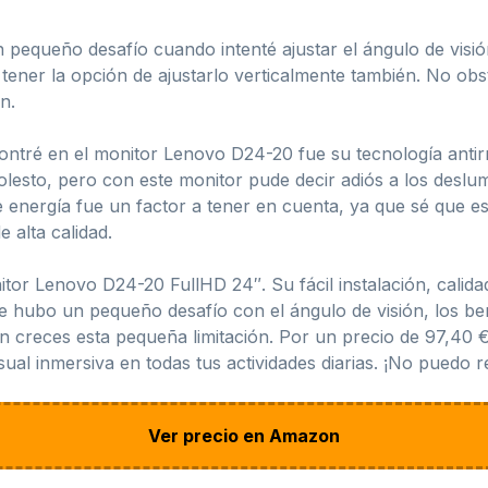
equeño desafío cuando intenté ajustar el ángulo de visión
 tener la opción de ajustarlo verticalmente también. No o
n.
ntré en el monitor Lenovo D24-20 fue su tecnología antirr
molesto, pero con este monitor pude decir adiós a los deslum
 energía fue un factor a tener en cuenta, ya que sé que e
e alta calidad.
r Lenovo D24-20 FullHD 24″. Su fácil instalación, calidad
hubo un pequeño desafío con el ángulo de visión, los bene
creces esta pequeña limitación. Por un precio de 97,40 €
sual inmersiva en todas tus actividades diarias. ¡No puedo r
Ver precio en Amazon