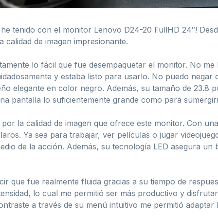
e he tenido con el monitor Lenovo D24-20 FullHD 24″! Desd
a calidad de imagen impresionante.
tamente lo fácil que fue desempaquetar el monitor. No me 
idadosamente y estaba listo para usarlo. No puedo negar 
eño elegante en color negro. Además, su tamaño de 23.8 pu
a pantalla lo suficientemente grande como para sumergirm
or la calidad de imagen que ofrece este monitor. Con una
claros. Ya sea para trabajar, ver películas o jugar videojueg
edio de la acción. Además, su tecnología LED asegura un br
cir que fue realmente fluida gracias a su tiempo de respue
ntensidad, lo cual me permitió ser más productivo y disfru
 contraste a través de su menú intuitivo me permitió adapta