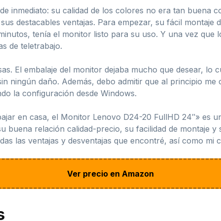
 de inmediato: su calidad de los colores no era tan buena co
us destacables ventajas. Para empezar, su fácil montaje de
nutos, tenía el monitor listo para su uso. Y una vez que l
as de teletrabajo.
as. El embalaje del monitor dejaba mucho que desear, lo c
, sin ningún daño. Además, debo admitir que al principio me 
ndo la configuración desde Windows.
abajar en casa, el Monitor Lenovo D24-20 FullHD 24″» es u
su buena relación calidad-precio, su facilidad de montaje 
das las ventajas y desventajas que encontré, así como mi con
Ver precio en Amazon
s