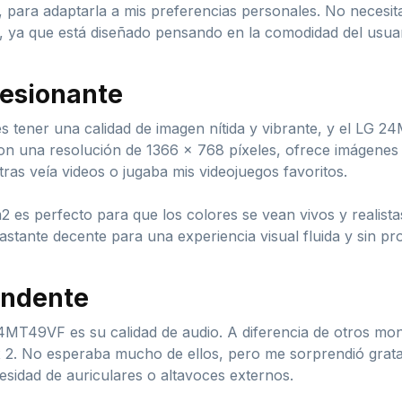
e, para adaptarla a mis preferencias personales. No necesi
, ya que está diseñado pensando en la comodidad del usua
resionante
s tener una calidad de imagen nítida y vibrante, y el LG 
on una resolución de 1366 x 768 píxeles, ofrece imágenes c
ras veía videos o jugaba mis videojuegos favoritos.
m2 es perfecto para que los colores se vean vivos y realist
tante decente para una experiencia visual fluida y sin pr
endente
MT49VF es su calidad de audio. A diferencia de otros moni
 2. No esperaba mucho de ellos, pero me sorprendió gratam
cesidad de auriculares o altavoces externos.