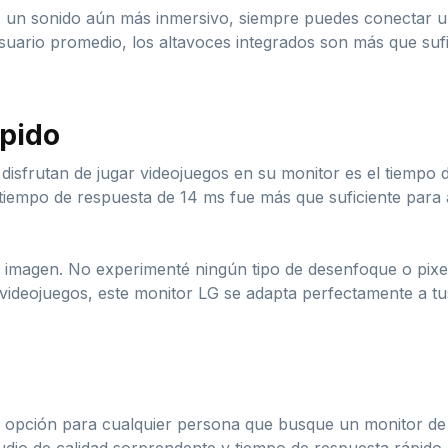
es un sonido aún más inmersivo, siempre puedes conectar u
usuario promedio, los altavoces integrados son más que sufi
pido
 disfrutan de jugar videojuegos en su monitor es el tiemp
tiempo de respuesta de 14 ms fue más que suficiente para 
la imagen. No experimenté ningún tipo de desenfoque o pixe
s videojuegos, este monitor LG se adapta perfectamente a t
pción para cualquier persona que busque un monitor de ca
udio de calidad sorprendente y tiempo de respuesta rápido 