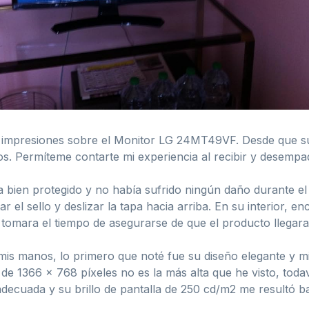
s impresiones sobre el Monitor LG 24MT49VF. Desde que s
os. Permíteme contarte mi experiencia al recibir y desempa
a bien protegido y no había sufrido ningún daño durante el 
ar el sello y deslizar la tapa hacia arriba. En su interior, 
tomara el tiempo de asegurarse de que el producto llegara
 manos, lo primero que noté fue su diseño elegante y min
de 1366 x 768 píxeles no es la más alta que he visto, todav
 adecuada y su brillo de pantalla de 250 cd/m2 me resultó b