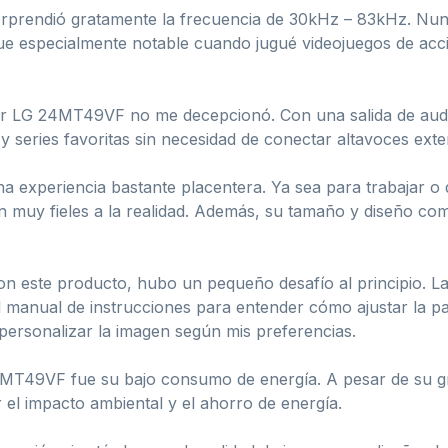
 sorprendió gratamente la frecuencia de 30kHz – 83kHz. N
fue especialmente notable cuando jugué videojuegos de acc
itor LG 24MT49VF no me decepcionó. Con una salida de audi
 y series favoritas sin necesidad de conectar altavoces exte
na experiencia bastante placentera. Ya sea para trabajar o 
n muy fieles a la realidad. Además, su tamaño y diseño co
este producto, hubo un pequeño desafío al principio. La co
 manual de instrucciones para entender cómo ajustar la pa
 personalizar la imagen según mis preferencias.
MT49VF fue su bajo consumo de energía. A pesar de su gr
 el impacto ambiental y el ahorro de energía.