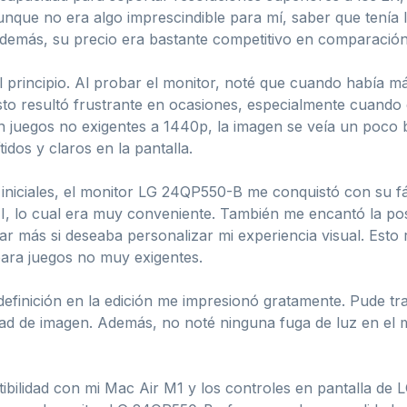
que no era algo imprescindible para mí, saber que tenía l
Además, su precio era bastante competitivo en comparació
 principio. Al probar el monitor, noté que cuando había m
Esto resultó frustrante en ocasiones, especialmente cuand
 juegos no exigentes a 1440p, la imagen se veía un poco b
idos y claros en la pantalla.
iniciales, el monitor LG 24QP550-B me conquistó con su fá
 lo cual era muy conveniente. También me encantó la posib
r más si deseaba personalizar mi experiencia visual. Esto 
 para juegos no muy exigentes.
y definición en la edición me impresionó gratamente. Pude t
idad de imagen. Además, no noté ninguna fuga de luz en el 
ilidad con mi Mac Air M1 y los controles en pantalla de 