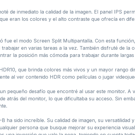
té de inmediato la calidad de la imagen. El panel IPS permi
que eran los colores y el alto contraste que ofrecía en dif
 fue el modo Screen Split Multipantalla. Con esta función, 
trabajar en varias tareas a la vez. También disfruté de la op
ontrar la posición más cómoda para trabajar durante largas
HDR10, que brinda colores más vivos y un mayor rango din
lmente al ver contenido HDR como películas o jugar videoju
 un pequeño desafío que encontré al usar este monitor. A 
e atrás del monitor, lo que dificultaba su acceso. Sin em
te.
 ha sido increíble. Su calidad de imagen, su versatilidad 
alquier persona que busque mejorar su experiencia visual 
es una inversión que vale la pena, teniendo en cuenta todas