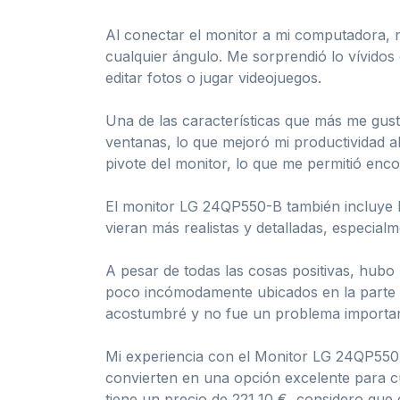
Al conectar el monitor a mi computadora, no
cualquier ángulo. Me sorprendió lo vívidos 
editar fotos o jugar videojuegos.
Una de las características que más me gustó
ventanas, lo que mejoró mi productividad al 
pivote del monitor, lo que me permitió enc
El monitor LG 24QP550-B también incluye 
vieran más realistas y detalladas, especia
A pesar de todas las cosas positivas, hubo
poco incómodamente ubicados en la parte d
acostumbré y no fue un problema importan
Mi experiencia con el Monitor LG 24QP550-B
convierten en una opción excelente para cu
tiene un precio de 221,10 €, considero que 