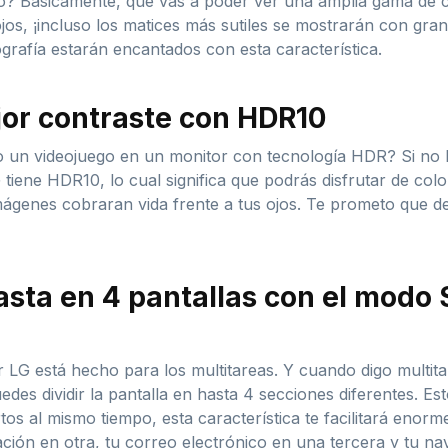
o? Básicamente, que vas a poder ver una amplia gama de c
jos, ¡incluso los matices más sutiles se mostrarán con gran 
grafía estarán encantados con esta característica.
jor contraste con HDR10
o un videojuego en un monitor con tecnología HDR? Si no l
tiene HDR10, lo cual significa que podrás disfrutar de col
 imágenes cobraran vida frente a tus ojos. Te prometo que 
sta en 4 pantallas con el modo 
 LG está hecho para los multitareas. Y cuando digo multitar
es dividir la pantalla en hasta 4 secciones diferentes. Est
os al mismo tiempo, esta característica te facilitará enorm
ción en otra, tu correo electrónico en una tercera y tu na