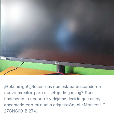
¡Hola amigo! ¿Recuerdas que estaba buscando un
nuevo monitor para mi setup de gaming? Pues
finalmente lo encontré y déjame decirte que estoy
encantado con mi nueva adquisición, el «Monitor LG
27GN800-B 27».