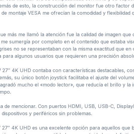
demás de esto, la construcción del monitor fue otro factor 
ma de montaje VESA me ofrecían la comodidad y flexibilidad 
que más me llamó la atención fue la calidad de imagen que 
D me sumergía por completo en el contenido que estaba vis
grises no se representaban con la misma exactitud que en o
a para algunos usuarios que requieren una precisión absolu
 27″ 4K UHD contaba con características destacables, co
ás, su único botón joystick facilitaba el ajuste del volumen
gradó mucho el «modo lector», que reducía el brillo y la i
empo.
gna de mencionar. Con puertos HDMI, USB, USB-C, DisplayPo
dispositivos y periféricos sin problemas.
27″ 4K UHD es una excelente opción para aquellos que b