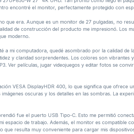
LG 27UP850-W 27″ 4K UHD. Tan pronto como llegó el paquet
 Dentro encontré el monitor, perfectamente protegido con esp
viano que era. Aunque es un monitor de 27 pulgadas, no res
alidad de construcción del producto me impresionó. Los mat
oque moderno.
té a mi computadora, quedé asombrado por la calidad de l
idez y claridad sorprendentes. Los colores son vibrantes y 
. Ver películas, jugar videojuegos y editar fotos se convir
icación VESA DisplayHDR 400, lo que significa que ofrece 
 imágenes oscuras y los detalles en las sombras. La experi
prendió fue el puerto USB Tipo-C. Esto me permitió conect
mi espacio de trabajo. Además, el monitor es compatible c
 que resulta muy conveniente para cargar mis dispositivos