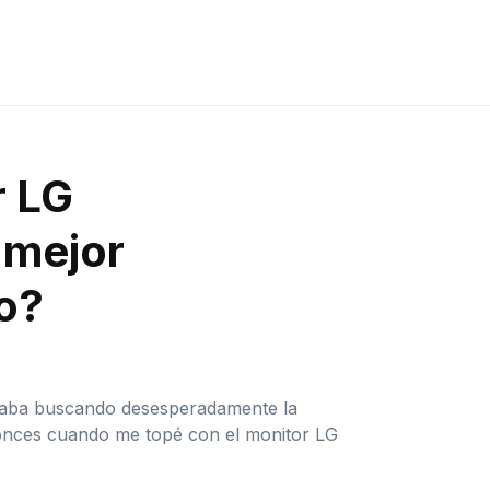
r LG
mejor
io?
staba buscando desesperadamente la
ntonces cuando me topé con el monitor LG