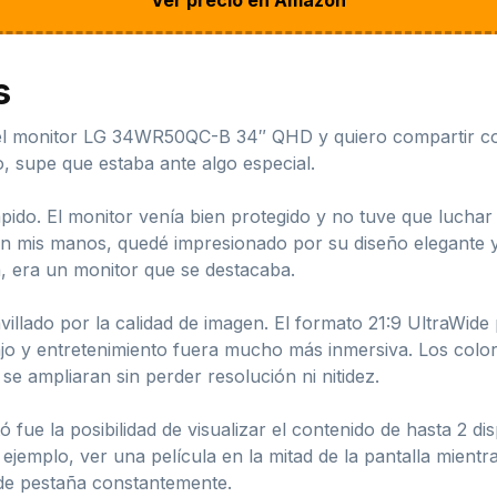
s
el monitor LG 34WR50QC-B 34″ QHD y quiero compartir co
, supe que estaba ante algo especial.
ápido. El monitor venía bien protegido y no tuve que luchar co
 en mis manos, quedé impresionado por su diseño elegante 
a, era un monitor que se destacaba.
illado por la calidad de imagen. El formato 21:9 UltraWide
bajo y entretenimiento fuera mucho más inmersiva. Los colore
e ampliaran sin perder resolución ni nitidez.
 fue la posibilidad de visualizar el contenido de hasta 2 
ejemplo, ver una película en la mitad de la pantalla mientra
r de pestaña constantemente.