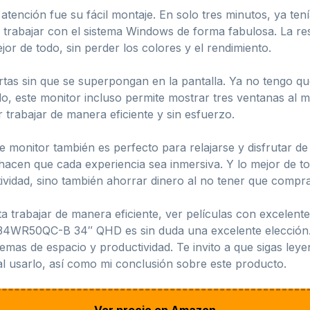
ención fue su fácil montaje. En solo tres minutos, ya tenía
 trabajar con el sistema Windows de forma fabulosa. La re
ejor de todo, sin perder los colores y el rendimiento.
tas sin que se superpongan en la pantalla. Ya no tengo que
, este monitor incluso permite mostrar tres ventanas al m
r trabajar de manera eficiente y sin esfuerzo.
 monitor también es perfecto para relajarse y disfrutar d
 hacen que cada experiencia sea inmersiva. Y lo mejor de to
ividad, sino también ahorrar dinero al no tener que compr
a trabajar de manera eficiente, ver películas con excelent
 34WR50QC-B 34″ QHD es sin duda una excelente elección. 
emas de espacio y productividad. Te invito a que sigas leye
al usarlo, así como mi conclusión sobre este producto.
Ver precio en Amazon