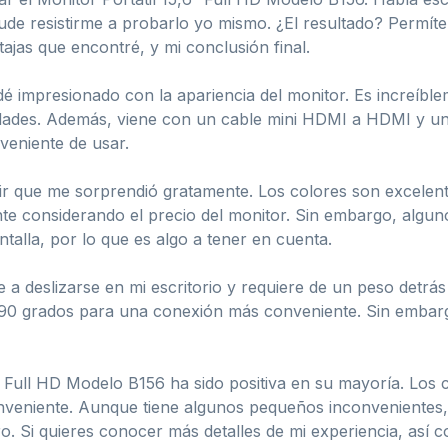
pude resistirme a probarlo yo mismo. ¿El resultado? Permít
ajas que encontré, y mi conclusión final.
é impresionado con la apariencia del monitor. Es increíbl
idades. Además, viene con un cable mini HDMI a HDMI y u
veniente de usar.
r que me sorprendió gratamente. Los colores son excelentes
te considerando el precio del monitor. Sin embargo, algu
talla, por lo que es algo a tener en cuenta.
de a deslizarse en mi escritorio y requiere de un peso det
 90 grados para una conexión más conveniente. Sin embargo
″ Full HD Modelo B156 ha sido positiva en su mayoría. Los 
onveniente. Aunque tiene algunos pequeños inconvenientes
o. Si quieres conocer más detalles de mi experiencia, así 