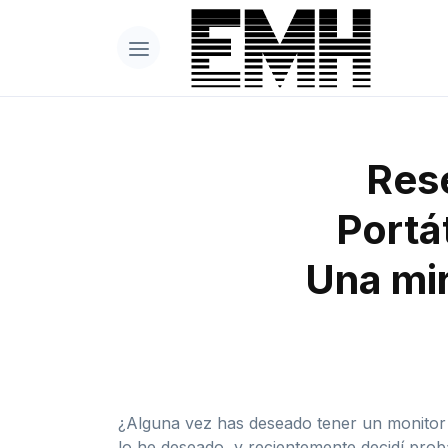
Rese
Portá
Una mir
¿Alguna vez has deseado tener un monitor a
lo he deseado, y recientemente decidí pro