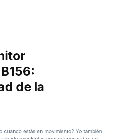
nitor
 B156:
ad de la
tigo cuando estás en movimiento? Yo también
escuchado excelentes comentarios sobre su