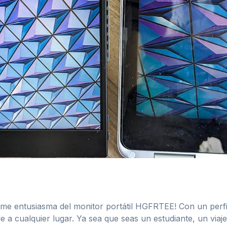
s me entusiasma del monitor portátil HGFRTEE! Con un perfil
ble a cualquier lugar. Ya sea que seas un estudiante, un via