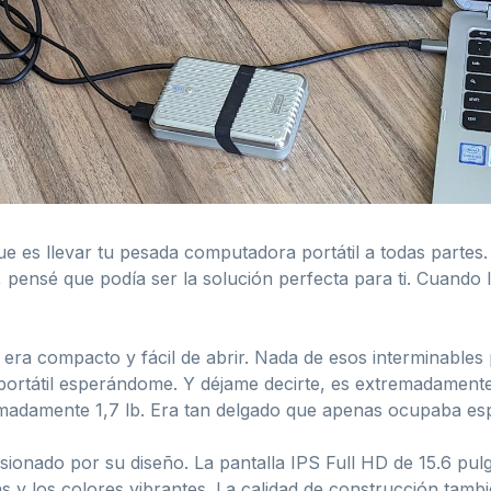
ue es llevar tu pesada computadora portátil a todas partes
, pensé que podía ser la solución perfecta para ti. Cuando 
era compacto y fácil de abrir. Nada de esos interminables plá
portátil esperándome. Y déjame decirte, es extremadamente l
imadamente 1,7 lb. Era tan delgado que apenas ocupaba esp
ionado por su diseño. La pantalla IPS Full HD de 15.6 pul
das y los colores vibrantes. La calidad de construcción tamb