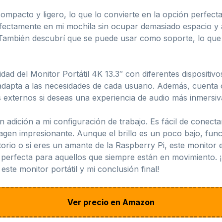
mpacto y ligero, lo que lo convierte en la opción perfect
fectamente en mi mochila sin ocupar demasiado espacio y
. También descubrí que se puede usar como soporte, lo qu
idad del Monitor Portátil 4K 13.3″ con diferentes dispositiv
 adapta a las necesidades de cada usuario. Además, cuenta
externos si deseas una experiencia de audio más inmersiv
an adición a mi configuración de trabajo. Es fácil de conec
agen impresionante. Aunque el brillo es un poco bajo, f
itorio o si eres un amante de la Raspberry Pi, este monito
 perfecta para aquellos que siempre están en movimiento. ¡
este monitor portátil y mi conclusión final!
Ver precio en Amazon