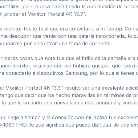
rtátiles, pero nunca había tenido la oportunidad de proba
í probar el Monitor Portátil 4K 13.3″.
 monitor fue lo fácil que era conectarlo a mi laptop. Con 
te descubrir que venía con una batería incorporada, lo q
reocuparme por encontrar una toma de corriente.
rimeras cosas que noté fue que el brillo de la pantalla e
undo monitor, era algo que me hubiera gustado que fuera 
ra conectarlo a dispositivos Samsung, por lo que si tienes u
 Monitor Portátil 4K 13.3″ resultó ser una excelente adición
y tengo que decir que ha hecho maravillas en términos de 
i, lo que le ha dado una nueva vida a esta pequeña y versát
ue llegó a tiempo y la conexión con mi laptop fue excelent
1080 FHD, lo que significa que puedo disfrutar de una exper