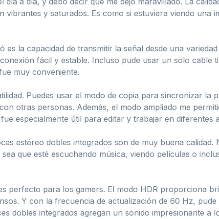
el día a día, y debo decir que me dejó maravillado. La calid
on vibrantes y saturados. Es como si estuviera viendo una i
 es la capacidad de transmitir la señal desde una variedad
exión fácil y estable. Incluso pude usar un solo cable tip
l fue muy conveniente.
atilidad. Puedes usar el modo de copia para sincronizar la pa
con otras personas. Además, el modo ampliado me permitió 
o fue especialmente útil para editar y trabajar en diferentes
avoces estéreo dobles integrados son de muy buena calidad.
sea que esté escuchando música, viendo películas o inclus
 perfecto para los gamers. El modo HDR proporciona brillo 
ensos. Y con la frecuencia de actualización de 60 Hz, pude 
ces dobles integrados agregan un sonido impresionante a l