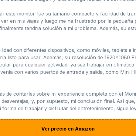
bar este monitor fue su tamaño compacto y facilidad de tr
ver en mis viajes y luego me he frustrado por la pequeña p
 finalmente tendría solución a mi problema. Además, su es
idad con diferentes dispositivos, como móviles, tablets e 
ría listo para usar. Además, su resolución de 1920×1080 F
lar para cualquier actividad, ya sea trabajar en ofimática o
or venía con varios puertos de entrada y salida, como Min
s de contarles sobre mi experiencia completa con el Monit
y desventajas, y, por supuesto, mi conclusión final. Así que
forma de trabajar y disfrutar del entretenimiento, sigue le
Ver precio en Amazon