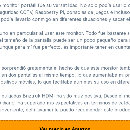
monitor portátil fue su versatilidad. No solo podía usarlo 
guridad CCTV, Raspberry Pi, consolas de juegos e incluso p
 podía llevarlo conmigo en diferentes situaciones y sacar 
uno en particular al usar este monitor. Todo fue bastante s
 el tamaño de la pantalla puede ser un poco pequeño para 
nque para mí fue perfecto, es importante tener en cuenta
e sorprendió gratamente el hecho de que este monitor tamb
ar en dos pantallas al mismo tiempo, lo que aumentaba mi pr
ositivos móviles, lo que facilitaba aún más su uso en difere
 14 pulgadas Bnztruk HDMI ha sido muy positiva. Desde el 
iario, ha superado mis expectativas en términos de calidad,
conveniente, definitivamente puedo recomendar este produc
Ver precio en Amazon