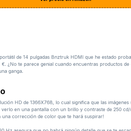
 portátil de 14 pulgadas Bnztruk HDMI que he estado prob
9 €. ¿No te parece genial cuando encuentras productos de 
 una ganga.
to
lución HD de 1366X768, lo cual significa que las imágenes 
 verlo en una pantalla con un brillo y contraste de 250 cd/
n una corrección de color que te hará suspirar!
 60 Hz asegura que no habrá ningún detalle que se te esca