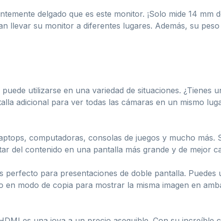
temente delgado que es este monitor. ¡Solo mide 14 mm de
tan llevar su monitor a diferentes lugares. Además, su pe
y puede utilizarse en una variedad de situaciones. ¿Tienes u
alla adicional para ver todas las cámaras en un mismo luga
aptops, computadoras, consolas de juegos y mucho más. Si 
tar del contenido en una pantalla más grande y de mejor ca
 perfecto para presentaciones de doble pantalla. Puedes ut
e o en modo de copia para mostrar la misma imagen en amba
HDMI es una joya a un precio asequible. Con su increíble ca