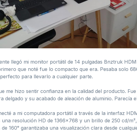
nte llegó mi monitor portátil de 14 pulgadas Bnztruk HD
o primero que noté fue lo compacto que era. Pesaba solo 6
perfecto para llevarlo a cualquier parte.
 me hizo sentir confianza en la calidad del producto. Fue f
ra delgado y su acabado de aleación de aluminio. Parecía el
ecté a mi computadora portátil a través de la interfaz HDMI
una resolución HD de 1366×768 y un brillo de 250 cd/m², l
 de 160° garantizaba una visualización clara desde cualquie