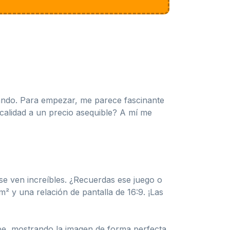
ando. Para empezar, me parece fascinante
calidad a un precio asequible? A mí me
se ven increíbles. ¿Recuerdas ese juego o
m² y una relación de pantalla de 16:9. ¡Las
pe, mostrando la imagen de forma perfecta