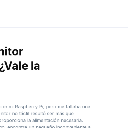
nitor
¿Vale la
on mi Raspberry Pi, pero me faltaba una
itor no táctil resultó ser más que
roporciona la alimentación necesaria.
argo, encontré un pequeño inconveniente a