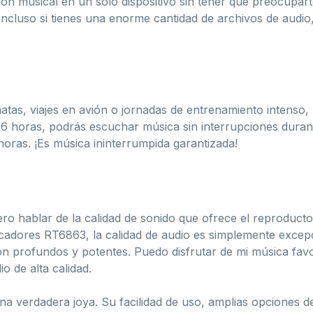
ón musical en un solo dispositivo sin tener que preocupart
 Incluso si tienes una enorme cantidad de archivos de audi
atas, viajes en avión o jornadas de entrenamiento intenso, l
 horas, podrás escuchar música sin interrupciones durante
oras. ¡Es música ininterrumpida garantizada!
ro hablar de la calidad de sonido que ofrece el reproducto
cadores RT6863, la calidad de audio es simplemente excepc
on profundos y potentes. Puedo disfrutar de mi música favo
o de alta calidad.
a verdadera joya. Su facilidad de uso, amplias opciones d