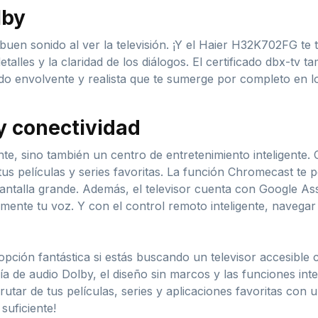
lby
uen sonido al ver la televisión. ¡Y el Haier H32K702FG te 
detalles y la claridad de los diálogos. El certificado dbx-tv
o envolvente y realista que te sumerge por completo en lo
y conectividad
lante, sino también un centro de entretenimiento inteligent
tus películas y series favoritas. La función Chromecast te p
pantalla grande. Además, el televisor cuenta con Google Ass
ente tu voz. Y con el control remoto inteligente, navegar 
ión fantástica si estás buscando un televisor accesible con
gía de audio Dolby, el diseño sin marcos y las funciones in
frutar de tus películas, series y aplicaciones favoritas con
suficiente!