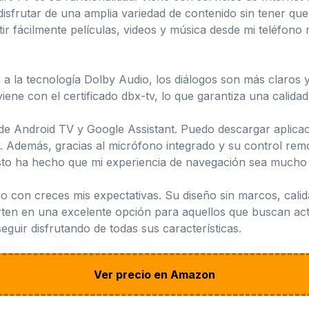
sfrutar de una amplia variedad de contenido sin tener que
 fácilmente películas, videos y música desde mi teléfono mó
s a la tecnología Dolby Audio, los diálogos son más claros 
viene con el certificado dbx-tv, lo que garantiza una calida
de Android TV y Google Assistant. Puedo descargar aplicac
. Además, gracias al micrófono integrado y su control remo
 Esto ha hecho que mi experiencia de navegación sea mucho
on creces mis expectativas. Su diseño sin marcos, calida
rten en una excelente opción para aquellos que buscan actu
guir disfrutando de todas sus características.
Ver precio en Amazon