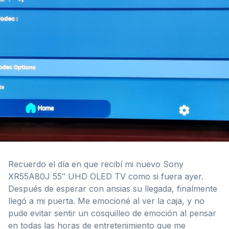
Recuerdo el día en que recibí mi nuevo Sony
XR55A80J 55″ UHD OLED TV como si fuera ayer.
Después de esperar con ansias su llegada, finalmente
llegó a mi puerta. Me emocioné al ver la caja, y no
pude evitar sentir un cosquilleo de emoción al pensar
en todas las horas de entretenimiento que me