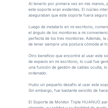
Al tenerlo por primera vez en mis manos, pud
este soporte eran evidentes. El núcleo inte
aseguraban que este soporte fuera seguro y
Luego de instalarlo en mi escritorio, come
el ángulo de los monitores a mi convenienc
perfecta de los tres monitores. Además, la
de tener siempre una postura cómoda al tra
Otro beneficio que encontré al usar este s
de espacio en mi escritorio, lo cual fue g
una función de gestión de cables oculta, l
ordenado.
Hubo un pequeño desafío al usar este soport
Sin embargo, fue bastante sencillo de hace
El Soporte de Monitor Triple HUANUO para P
elegante, su solidez y su facilidad de ajus