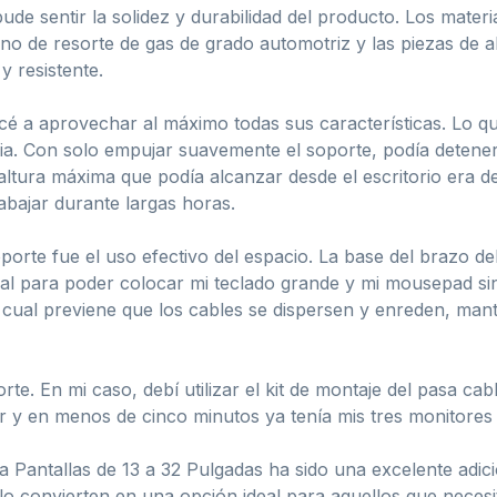
e sentir la solidez y durabilidad del producto. Los material
rno de resorte de gas de grado automotriz y las piezas de al
 resistente.
ncé a aprovechar al máximo todas sus características. Lo q
ia. Con solo empujar suavemente el soporte, podía detenerl
 altura máxima que podía alcanzar desde el escritorio era 
bajar durante largas horas.
oporte fue el uso efectivo del espacio. La base del brazo 
enial para poder colocar mi teclado grande y mi mousepad 
o cual previene que los cables se dispersen y enreden, man
e. En mi caso, debí utilizar el kit de montaje del pasa cabl
r y en menos de cinco minutos ya tenía mis tres monitores
antallas de 13 a 32 Pulgadas ha sido una excelente adició
te lo convierten en una opción ideal para aquellos que nece