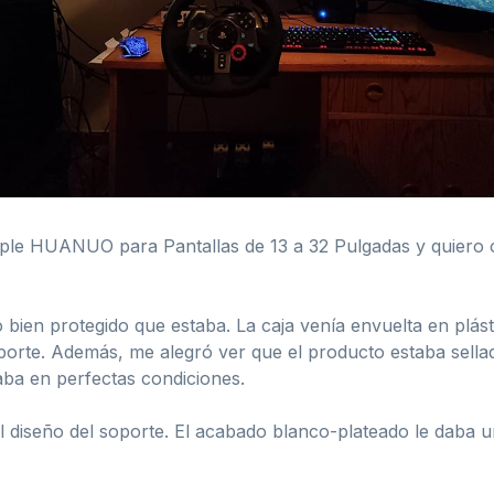
iple HUANUO para Pantallas de 13 a 32 Pulgadas y quiero 
 bien protegido que estaba. La caja venía envuelta en plásti
sporte. Además, me alegró ver que el producto estaba sellad
aba en perfectas condiciones.
 del diseño del soporte. El acabado blanco-plateado le daba