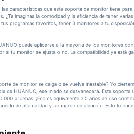
as características que este soporte de monitor tiene para 
. ¿Te imaginas la comodidad y la eficiencia de tener vari
 tus programas favoritos, tener 3 monitores a tu disposic
UANUO puede aplicarse a la mayoría de los monitores con
r si tu monitor se ajusta o no. La compatibilidad ya está ga
orte de monitor se caiga o se vuelva inestable? Yo cierta
iple de HUANUO, ese miedo se desvanecerá. Este soporte ut
0,000 pruebas. ¡Eso es equivalente a 5 años de uso contin
undido de alta calidad y un marco de aleación. Esto lo hac
niente