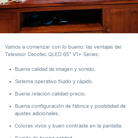
Vamos a comenzar con lo bueno: las ventajas del
Televisor Cecotec QLED 65” V1+ Series:
Buena calidad de imagen y sonido.
Sistema operativo fluido y rápido.
Buena relación calidad-precio.
Buena configuración de fábrica y posibilidad de
ajustes adicionales.
Colores vivos y buen contraste en la pantalla.