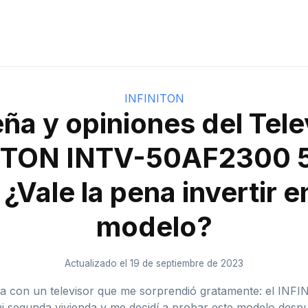
INFINITON
ña y opiniones del Tele
ITON INTV-50AF2300 
¿Vale la pena invertir e
modelo?
Actualizado el 19 de septiembre de 2023
cia con un televisor que me sorprendió gratamente: el 
segunda vivienda y me decidí a probar este modelo después