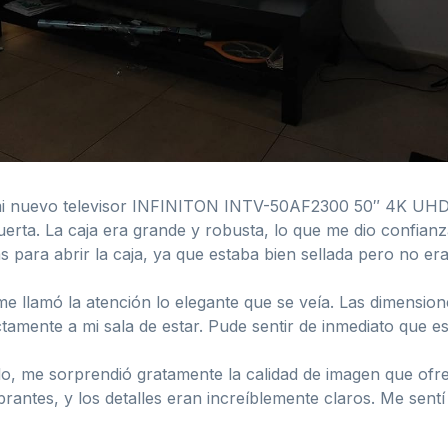
í mi nuevo televisor INFINITON INTV-50AF2300 50″ 4K UHD
puerta. La caja era grande y robusta, lo que me dio confian
para abrir la caja, ya que estaba bien sellada pero no era
me llamó la atención lo elegante que se veía. Las dimensio
tamente a mi sala de estar. Pude sentir de inmediato que e
rlo, me sorprendió gratamente la calidad de imagen que of
ibrantes, y los detalles eran increíblemente claros. Me sent