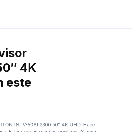
visor
50″ 4K
n este
INFINITON INTV-50AF2300 50″ 4K UHD. Hace
 de leer varias reseñas positivas. ¡Y vaya