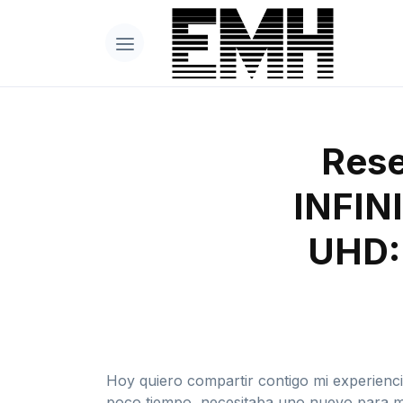
Rese
INFIN
UHD: 
Hoy quiero compartir contigo mi experien
poco tiempo, necesitaba uno nuevo para mi 