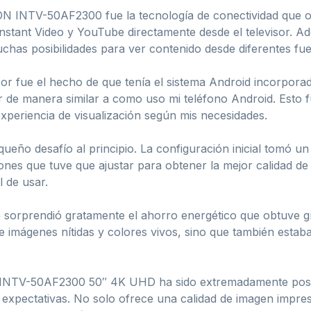
 INTV-50AF2300 fue la tecnología de conectividad que of
nstant Video y YouTube directamente desde el televisor. A
has posibilidades para ver contenido desde diferentes fue
sor fue el hecho de que tenía el sistema Android incorporad
or de manera similar a como uso mi teléfono Android. Esto 
experiencia de visualización según mis necesidades.
eño desafío al principio. La configuración inicial tomó u
ones que tuve que ajustar para obtener la mejor calidad d
l de usar.
 sorprendió gratamente el ahorro energético que obtuve gr
de imágenes nítidas y colores vivos, sino que también estaba
N INTV-50AF2300 50″ 4K UHD ha sido extremadamente posit
is expectativas. No solo ofrece una calidad de imagen impr