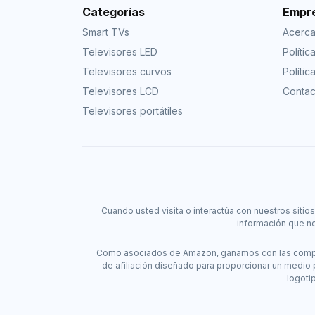
Categorías
Empr
Smart TVs
Acerc
Televisores LED
Políti
Televisores curvos
Polític
Televisores LCD
Contac
Televisores portátiles
Cuando usted visita o interactúa con nuestros siti
información que no
Como asociados de Amazon, ganamos con las compra
de afiliación diseñado para proporcionar un medio
logoti