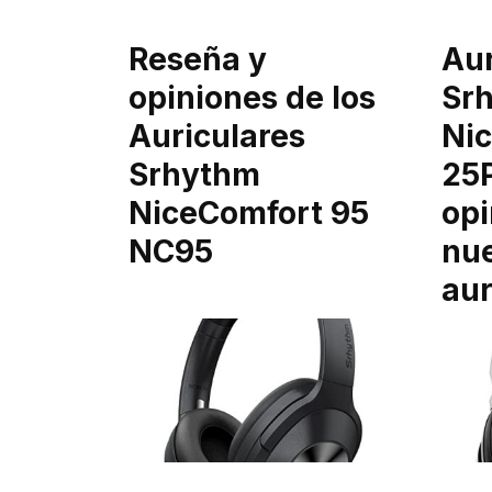
Reseña y
Aur
opiniones de los
Sr
Auriculares
Ni
Srhythm
25P
NiceComfort 95
opi
NC95
nu
aur