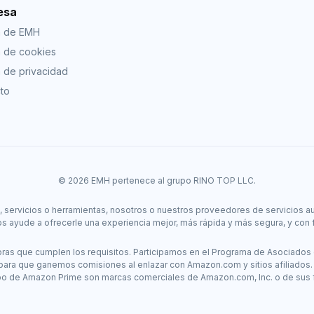
esa
a de EMH
ca de cookies
a de privacidad
to
© 2026 EMH pertenece al grupo RINO TOP LLC.
os, servicios o herramientas, nosotros o nuestros proveedores de servicios 
s ayude a ofrecerle una experiencia mejor, más rápida y más segura, y con 
s que cumplen los requisitos. Participamos en el Programa de Asociados 
 para que ganemos comisiones al enlazar con Amazon.com y sitios afiliados
po de Amazon Prime son marcas comerciales de Amazon.com, Inc. o de sus fi